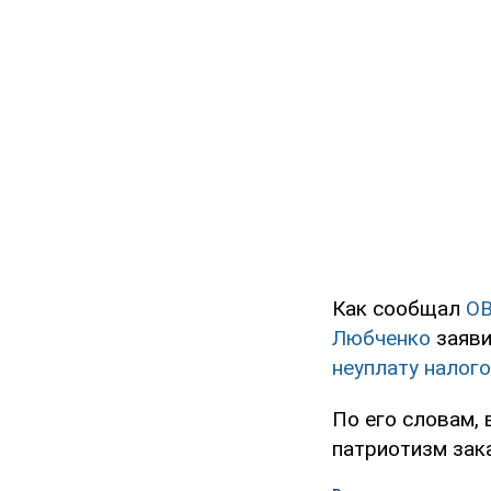
Как сообщал
O
Любченко
заяви
неуплату налог
По его словам, 
патриотизм зака