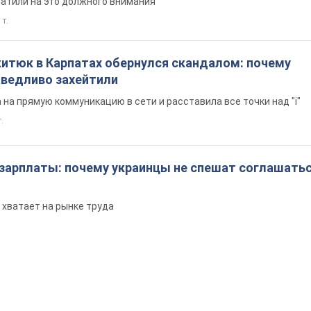
больного Джо Байдена назвала первый симптом, 
о его "агрессивном" раке
ратили на это должного внимания
 т.
китюк в Карпатах обернулся скандалом: почему
ведливо захейтили