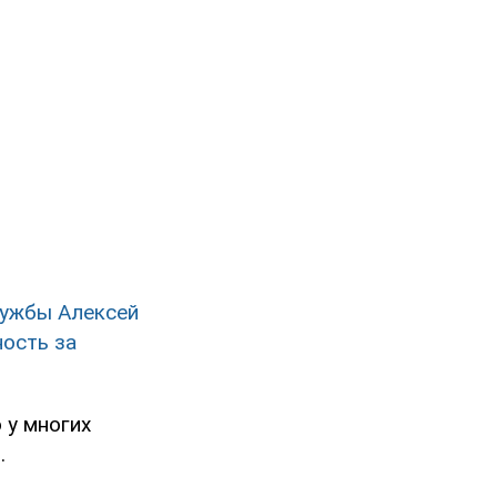
лужбы
Алексей
ность за
 у многих
.