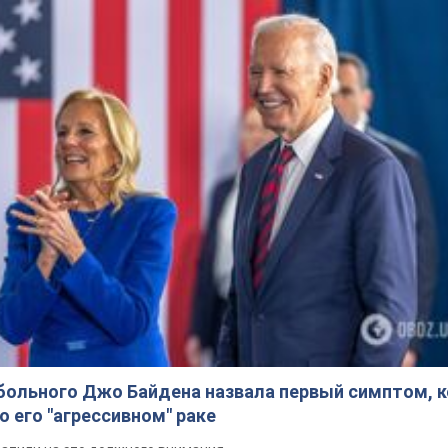
доедаем! Только самое важное - подписывайся на наш Telegra
Подписаться
Подписа
Экономика
Рынки и компании
В Украине в...