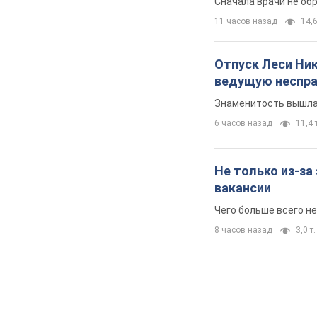
Супруга тяжело
сигнализировал 
Сначала врачи не об
11 часов назад
14,6
Отпуск Леси Ни
ведущую неспра