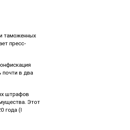
ии таможенных
ает пресс-
конфискация
ь почти в два
ых штрафов
мущества. Этот
 года (I