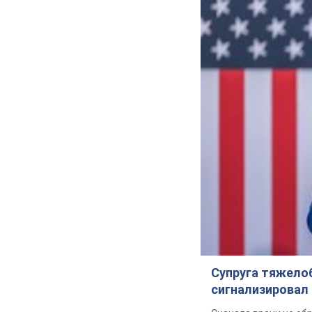
Не на
(Архив) 
Важное