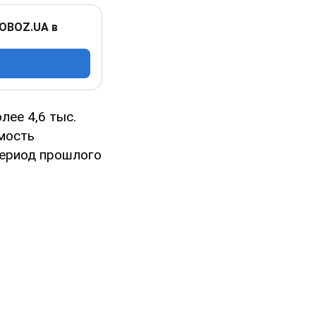
 OBOZ.UA в
лее 4,6 тыс.
имость
период прошлого