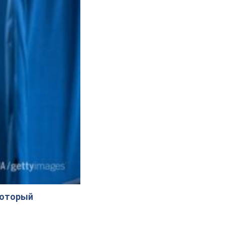
m-канал
ться