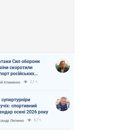
атаки Сил оборони
аїни скоротили
порт російських
топродуктів
2,1 т.
ій Клименко
 супертурніри
учіх: спортивний
ендар осені 2026 року
5,7 т.
сандр Липенко