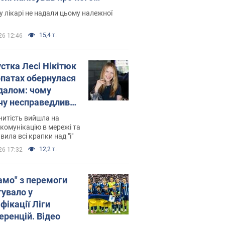
есивний" рак
 лікарі не надали цьому належної
15,4 т.
26 12:46
устка Лесі Нікітюк
рпатах обернулася
далом: чому
чу несправедливо
йтили
нитість вийшла на
комунікацію в мережі та
вила всі крапки над "і"
12,2 т.
26 17:32
амо" з перемоги
тувало у
фікації Ліги
еренцій. Відео