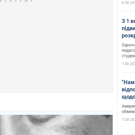
6.08.20
З 1 
підв
розк
Одноч
педаго
студен
7.08.20
"Нам
відп
щодо
Patri
Америк
обмеж
7.08.20