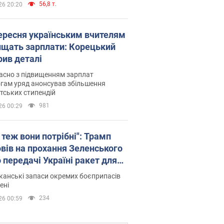
56,8 т.
26 20:20
вересня українським вчителям
ищать зарплати: Корецький
рив деталі
асно з підвищенням зарплат
гам уряд анонсував збільшення
тських стипендій
981
26 00:29
 теж вони потрібні": Трамп
овів на прохання Зеленського
 передачі Україні ракет для
ot
анські запаси окремих боєприпасів
ені
234
26 00:59