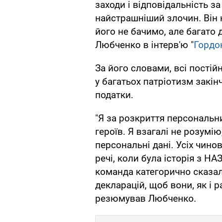
заходи і відповідальність з
найстрашніший злочин. Він 
його не бачимо, але багато д
Любченко в інтерв'ю "
Гордо
За його словами, всі постій
у багатьох патріотизм закі
податки.
"Я за розкриття персональни
героїв. Я взагалі не розумію
персональні дані. Усіх чино
речі, коли була історія з Н
команда категорично сказал
декларацій, щоб вони, як і р
резюмував Любченко.