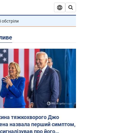
і обстріли
ливе
ина тяжкохворого Джо
ена назвала перший симптом,
 сигналізував про його