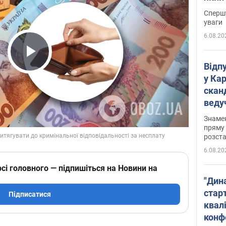
"агр
Спершу
уваги
6.08.20
Play Video
Відп
у Ка
скан
веду
захе
Знаме
пряму 
розста
6.08.20
сі головного — підпишіться на Новини на
"Дин
стар
Підписатися
квалі
конф