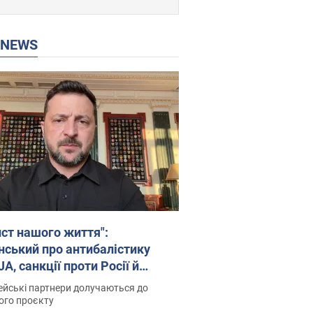
P NEWS
ист нашого життя":
нський про антибалістику
A, санкції проти Росії й
имку аграріїв. Відео
йські партнери долучаються до
ого проєкту