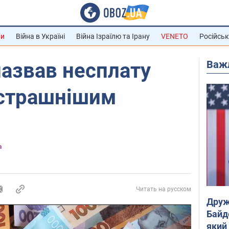
ни
Війна в Україні
Війна Ізраїлю та Ірану
VENETO
Російськ
Важ
азвав несплату
йстрашнішим
а
Читать на русском
Друж
Байд
який