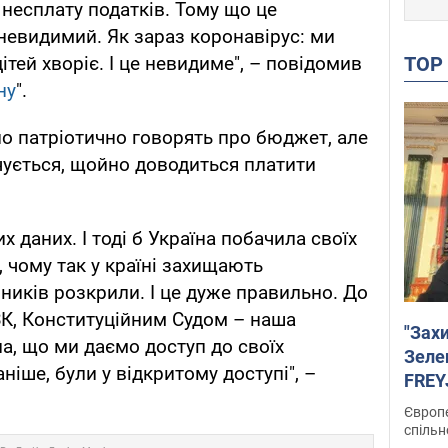
а несплату податків. Тому що це
невидимий. Як зараз коронавірус: ми
TO
ітей хворіє. І це невидиме", – повідомив
ну
".
но патріотично говорять про бюджет, але
нчується, щойно доводиться платити
х даних. І тоді б Україна побачила своїх
, чому так у країні захищають
вників розкрили. І це дуже правильно. До
АЗК, Конституційним Судом – наша
"Зах
а, що ми даємо доступ до своїх
Зеле
аніше, були у відкритому доступі", –
FREYJ
підтр
Європе
спільн