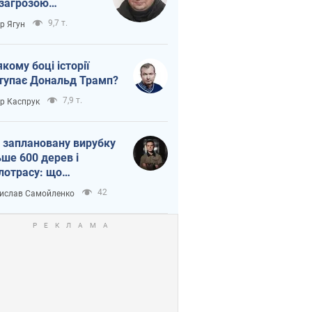
 загрозою
тична логістика
9,7 т.
ор Ягун
якому боці історії
тупає Дональд Трамп?
7,9 т.
ор Каспрук
 заплановану вирубку
ьше 600 дерев і
лотрасу: що
бувається на Теремках
42
ислав Самойленко
иєві