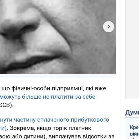
 що фізичні-особи підприємці, які вже
можуть більше не платити за себе
ЄСВ).
Дум
нути частину сплаченого прибуткового
Кре
ти)
. Зокрема, якщо торік платник
вій
свою або дитини), виплачував відсотки за