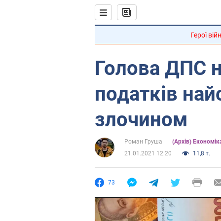
Герої вій
Голова ДПС н
податків на
злочином
Роман Груша
(Архів) Економік
21.01.2021 12:20
11,8 т.
73