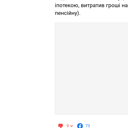
іпотекою, витратив гроші на
пенсійну).
9
73