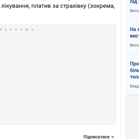
під
 лікування, платив за страхівку (зокрема,
кри
Вікт
На 
вис
Вікт
Про
біл
теп
від
Влад
у К
Підписатися