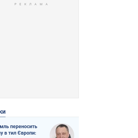
ки
мль переносить
ну в тил Європи: