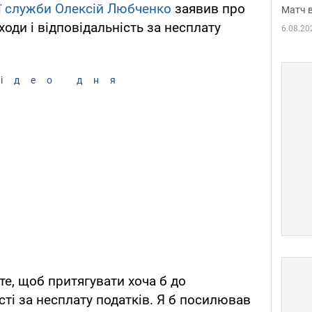
ї служби
Олексій Любченко
заявив про
Матч в
оди і відповідальність за несплату
6.08.20
ідео дня
те, щоб притягувати хоча б до
ті за несплату податків. Я б посилював