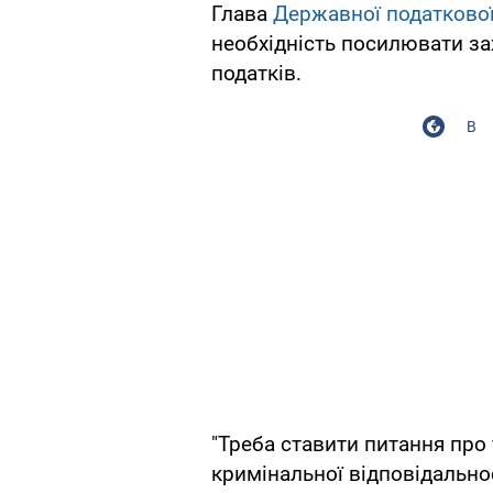
Глава
Державної податково
необхідність посилювати зах
податків.
В
"Треба ставити питання про 
кримінальної відповідальнос