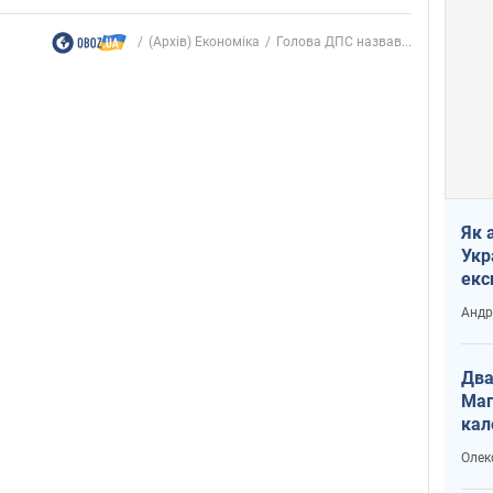
(Архів) Економіка
Голова ДПС назвав...
Як 
Укр
екс
наф
Андр
Два
Маг
кал
Олек