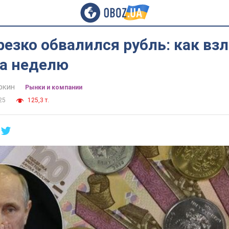
резко обвалился рубль: как взл
за неделю
ркин
Рынки и компании
25
125,3 т.