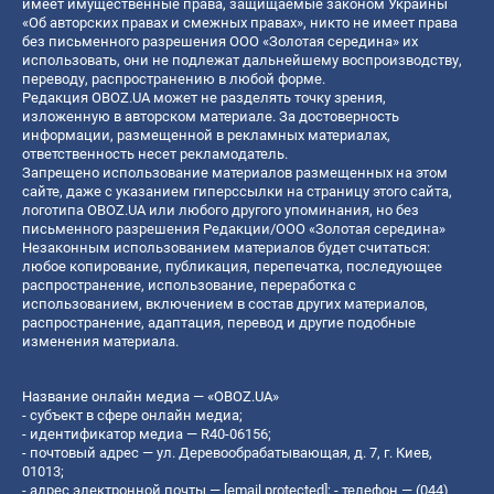
имеет имущественные права, защищаемые законом Украины
«Об авторских правах и смежных правах», никто не имеет права
без письменного разрешения ООО «Золотая середина» их
использовать, они не подлежат дальнейшему воспроизводству,
переводу, распространению в любой форме.
Редакция OBOZ.UA может не разделять точку зрения,
изложенную в авторском материале. За достоверность
информации, размещенной в рекламных материалах,
ответственность несет рекламодатель.
Запрещено использование материалов размещенных на этом
сайте, даже с указанием гиперссылки на страницу этого сайта,
логотипа OBOZ.UA или любого другого упоминания, но без
письменного разрешения Редакции/ООО «Золотая середина»
Незаконным использованием материалов будет считаться:
любое копирование, публикация, перепечатка, последующее
распространение, использование, переработка с
использованием, включением в состав других материалов,
распространение, адаптация, перевод и другие подобные
изменения материала.
Название онлайн медиа — «OBOZ.UA»
- субъект в сфере онлайн медиа;
- идентификатор медиа — R40-06156;
- почтовый адрес — ул. Деревообрабатывающая, д. 7, г. Киев,
01013;
- адрес электронной почты —
[email protected]
; - телефон — (044)