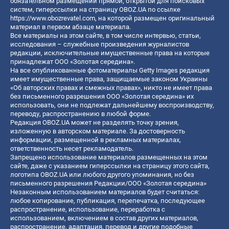
обязательном размещении прямой, открытой для поисковых
систем, гиперссылки на страницу OBOZ.UA по ссылке
https://www.obozrevatel.com
, на которой размещен оригинальный
материал в первом абзаце материала.
Все материалы на этом сайте, в том числе интервью, статьи,
исследования – служебные произведения журналистов
редакции, исключительные имущественные права на которые
принадлежат ООО «Золотая середина».
На все опубликованные фотоматериалы Getty Images редакция
имеет имущественные права, защищаемые законом Украины
«Об авторских правах и смежных правах», никто не имеет права
без письменного разрешения ООО «Золотая середина» их
использовать, они не подлежат дальнейшему воспроизводству,
переводу, распространению в любой форме.
Редакция OBOZ.UA может не разделять точку зрения,
изложенную в авторском материале. За достоверность
информации, размещенной в рекламных материалах,
ответственность несет рекламодатель.
Запрещено использование материалов размещенных на этом
сайте, даже с указанием гиперссылки на страницу этого сайта,
логотипа OBOZ.UA или любого другого упоминания, но без
письменного разрешения Редакции/ООО «Золотая середина»
Незаконным использованием материалов будет считаться:
любое копирование, публикация, перепечатка, последующее
распространение, использование, переработка с
использованием, включением в состав других материалов,
распространение, адаптация, перевод и другие подобные