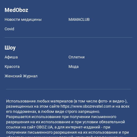
MedOboz
Новости медицины
MAMACLUB
Covid
Шоу
Афиша
Сплетни
Красота
Мода
Женский Журнал
Использование любых материалов (в том числе фото- и видео-),
размещенных на этом сайте
https://www.obozrevatel.com
и на всех
его поддоменах, в любом виде строго запрещено.
Разрешается использование при получении письменного
разрешения на их использование и при условии обязательной
ссылки на сайт OBOZ.UA, а для интернет-изданий - при
получении письменного разрешения на их использование и при