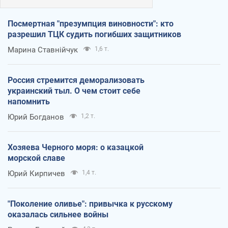
Посмертная "презумпция виновности": кто
разрешил ТЦК судить погибших защитников
Марина Ставнійчук
1,6 т.
Россия стремится деморализовать
украинский тыл. О чем стоит себе
напомнить
Юрий Богданов
1,2 т.
Хозяева Черного моря: о казацкой
морской славе
Юрий Кирпичев
1,4 т.
"Поколение оливье": привычка к русскому
оказалась сильнее войны