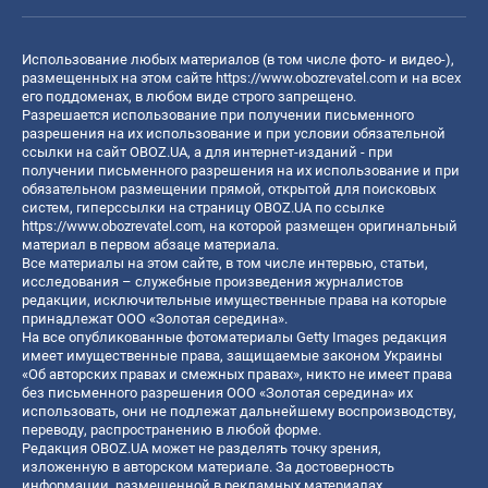
Использование любых материалов (в том числе фото- и видео-),
размещенных на этом сайте
https://www.obozrevatel.com
и на всех
его поддоменах, в любом виде строго запрещено.
Разрешается использование при получении письменного
разрешения на их использование и при условии обязательной
ссылки на сайт OBOZ.UA, а для интернет-изданий - при
получении письменного разрешения на их использование и при
обязательном размещении прямой, открытой для поисковых
систем, гиперссылки на страницу OBOZ.UA по ссылке
https://www.obozrevatel.com
, на которой размещен оригинальный
материал в первом абзаце материала.
Все материалы на этом сайте, в том числе интервью, статьи,
исследования – служебные произведения журналистов
редакции, исключительные имущественные права на которые
принадлежат ООО «Золотая середина».
На все опубликованные фотоматериалы Getty Images редакция
имеет имущественные права, защищаемые законом Украины
«Об авторских правах и смежных правах», никто не имеет права
без письменного разрешения ООО «Золотая середина» их
использовать, они не подлежат дальнейшему воспроизводству,
переводу, распространению в любой форме.
Редакция OBOZ.UA может не разделять точку зрения,
изложенную в авторском материале. За достоверность
информации, размещенной в рекламных материалах,