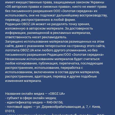
имеет имущественные права, защищаемые законом Украины
«Об авторских правах и смежных правах», никто не имеет права
без письменного разрешения ООО «Золотая середина» их
использовать, они не подлежат дальнейшему воспроизводству,
переводу, распространению в любой форме.
Редакция OBOZ.UA может не разделять точку зрения,
изложенную в авторском материале. За достоверность
информации, размещенной в рекламных материалах,
ответственность несет рекламодатель.
Запрещено использование материалов размещенных на этом
сайте, даже с указанием гиперссылки на страницу этого сайта,
логотипа OBOZ.UA или любого другого упоминания, но без
письменного разрешения Редакции/ООО «Золотая середина»
Незаконным использованием материалов будет считаться:
любое копирование, публикация, перепечатка, последующее
распространение, использование, переработка с
использованием, включением в состав других материалов,
распространение, адаптация, перевод и другие подобные
изменения материала.
Название онлайн медиа — «OBOZ.UA»
- субъект в сфере онлайн медиа;
- идентификатор медиа — R40-06156;
- почтовый адрес — ул. Деревообрабатывающая, д. 7, г. Киев,
01013;