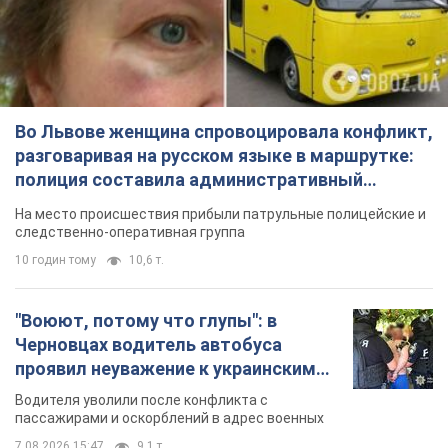
Во Львове женщина спровоцировала конфликт,
разговаривая на русском языке в маршрутке:
полиция составила административный
протокол. Видео
На место происшествия прибыли патрульные полицейские и
следственно-оперативная группа
10 годин тому
10,6 т.
"Воюют, потому что глупы": в
Черновцах водитель автобуса
проявил неуважение к украинским
военным и поплатился за это.
Водителя уволили после конфликта с
Видео
пассажирами и оскорблений в адрес военных
7.08.2026 15:47
9,1 т.