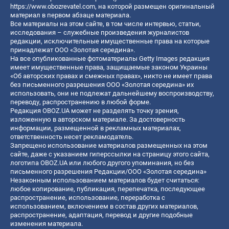
https://www.obozrevatel.com
, на которой размещен оригинальный
материал в первом абзаце материала.
Все материалы на этом сайте, в том числе интервью, статьи,
исследования – служебные произведения журналистов
редакции, исключительные имущественные права на которые
принадлежат ООО «Золотая середина».
На все опубликованные фотоматериалы Getty Images редакция
имеет имущественные права, защищаемые законом Украины
«Об авторских правах и смежных правах», никто не имеет права
без письменного разрешения ООО «Золотая середина» их
использовать, они не подлежат дальнейшему воспроизводству,
переводу, распространению в любой форме.
Редакция OBOZ.UA может не разделять точку зрения,
изложенную в авторском материале. За достоверность
информации, размещенной в рекламных материалах,
ответственность несет рекламодатель.
Запрещено использование материалов размещенных на этом
сайте, даже с указанием гиперссылки на страницу этого сайта,
логотипа OBOZ.UA или любого другого упоминания, но без
письменного разрешения Редакции/ООО «Золотая середина»
Незаконным использованием материалов будет считаться:
любое копирование, публикация, перепечатка, последующее
распространение, использование, переработка с
использованием, включением в состав других материалов,
распространение, адаптация, перевод и другие подобные
изменения материала.