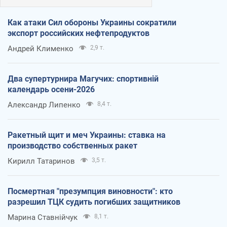
Как атаки Сил обороны Украины сократили
экспорт российских нефтепродуктов
Андрей Клименко
2,9 т.
Два супертурнира Магучих: спортивній
календарь осени-2026
Александр Липенко
8,4 т.
Ракетный щит и меч Украины: ставка на
производство собственных ракет
Кирилл Татаринов
3,5 т.
Посмертная "презумпция виновности": кто
разрешил ТЦК судить погибших защитников
Марина Ставнійчук
8,1 т.