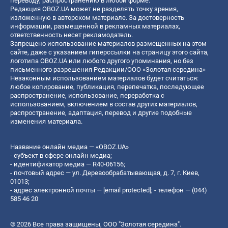
переводу, распространению в любой форме.
Редакция OBOZ.UA может не разделять точку зрения,
изложенную в авторском материале. За достоверность
информации, размещенной в рекламных материалах,
ответственность несет рекламодатель.
Запрещено использование материалов размещенных на этом
сайте, даже с указанием гиперссылки на страницу этого сайта,
логотипа OBOZ.UA или любого другого упоминания, но без
письменного разрешения Редакции/ООО «Золотая середина»
Незаконным использованием материалов будет считаться:
любое копирование, публикация, перепечатка, последующее
распространение, использование, переработка с
использованием, включением в состав других материалов,
распространение, адаптация, перевод и другие подобные
изменения материала.
Название онлайн медиа — «OBOZ.UA»
- субъект в сфере онлайн медиа;
- идентификатор медиа — R40-06156;
- почтовый адрес — ул. Деревообрабатывающая, д. 7, г. Киев,
01013;
- адрес электронной почты —
[email protected]
; - телефон — (044)
585 46 20
© 2026 Все права защищены, ООО "Золотая середина".