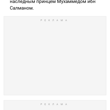
наследным принцем Мухаммедом ибн
Салманом.