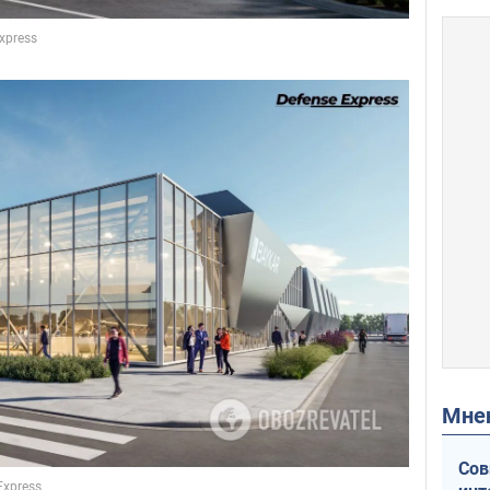
Мн
Сов