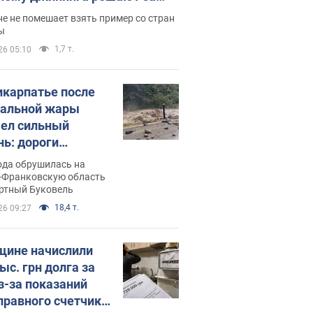
ицей
е не помешает взять пример со стран
ы
1,7 т.
26 05:10
икарпатье после
альной жары
ел сильный
нь: дороги
ратились в реки.
ода обрушилась на
о
-Франковскую область
ортный Буковель
18,4 т.
26 09:27
ине начислили
ыс. грн долга за
из-за показаний
правного счетчика: