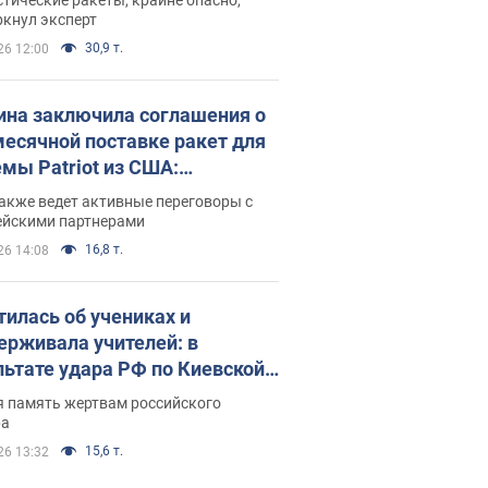
ркнул эксперт
30,9 т.
26 12:00
ина заключила соглашения о
есячной поставке ракет для
емы Patriot из США:
нский раскрыл подробности
акже ведет активные переговоры с
ейскими партнерами
16,8 т.
26 14:08
тилась об учениках и
ерживала учителей: в
льтате удара РФ по Киевской
сти погибли директор
я память жертвам российского
ского лицея, её муж и внук
ра
15,6 т.
26 13:32