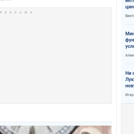
инт
цин
или
Викт
Тра
Мин
фун
усл
вое
Алек
Ни 
Лук
нов
Игар