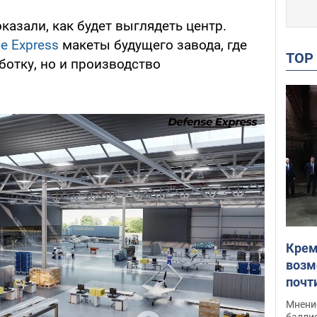
казали, как будет выглядеть центр.
e Express
макеты будущего завода, где
TO
ботку, но и производство
Крем
возм
почт
Укра
Мнение
баллис