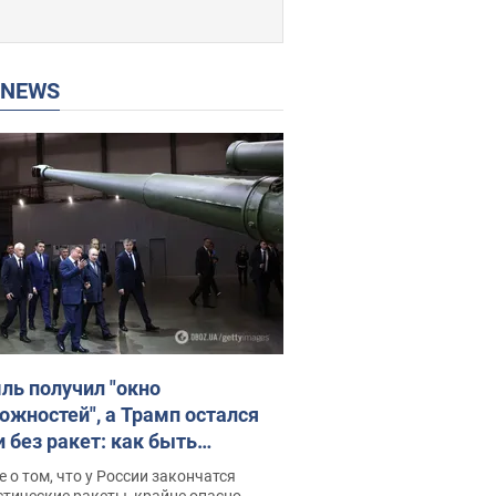
P NEWS
ль получил "окно
ожностей", а Трамп остался
и без ракет: как быть
ине? Интервью с Мельником
 о том, что у России закончатся
тические ракеты, крайне опасно,