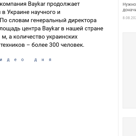
судь
 компания Baykar продолжает
Нужно 
неож
донач
 в Украине научного и
8.08.20
 По словам генеральный директора
лощадь центра Baykar в нашей стране
. м, а количество украинских
техников – более 300 человек.
идео дня