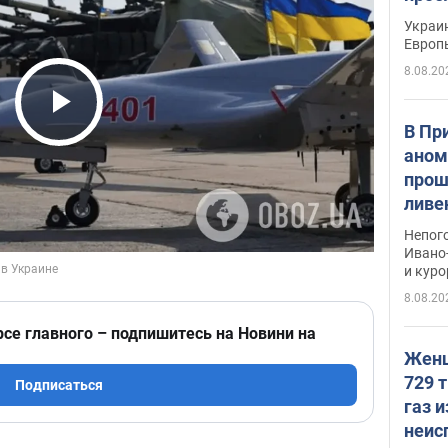
гран
Украин
Европ
8.08.20
Play Video
В Пр
аном
прош
ливе
прев
Непог
Виде
Ивано
и кур
8.08.20
рсе главного – подпишитесь на Новини на
Женщ
729 т
Подписаться
газ 
неис