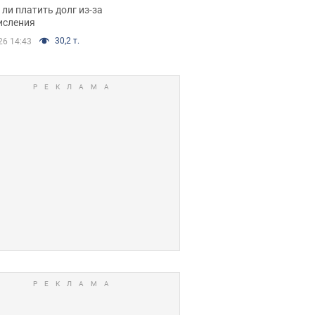
я вынес
ли платить долг из-за
иданное решение
исления
30,2 т.
26 14:43