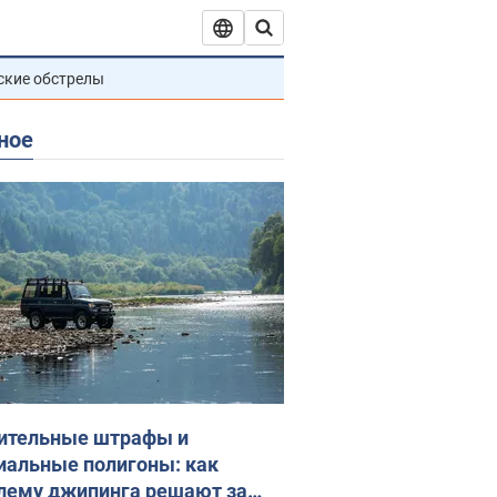
ские обстрелы
ное
ительные штрафы и
иальные полигоны: как
лему джипинга решают за