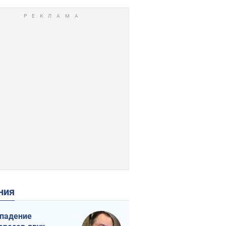
ения
падение