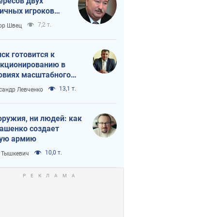
ересов двух
ичных игроков
 тайный план
7,2 т.
ор Швец
мпа и Путина?
ск готовится к
кционированию в
овиях масштабного
нного кризиса
13,1 т.
сандр Левченко
оружия, ни людей: как
ашенко создает
ую армию
10,0 т.
 Тышкевич