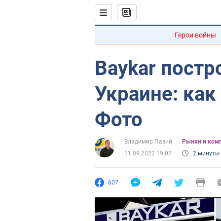
Герои войны
Baykar постр
Украине: как
Фото
Владимир Пазий
Рынки и ком
11.09.2022 19:07
2 минуты
607