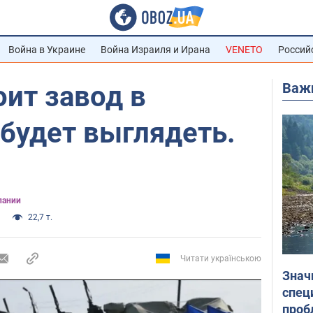
Война в Украине
Война Израиля и Ирана
VENETO
Россий
Важ
оит завод в
 будет выглядеть.
пании
22,7 т.
Читати українською
Знач
спец
проб