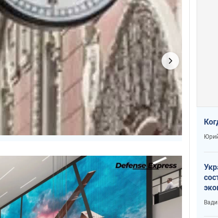
Ког
Юрий
Укр
сос
эко
Ест
Вади
тун