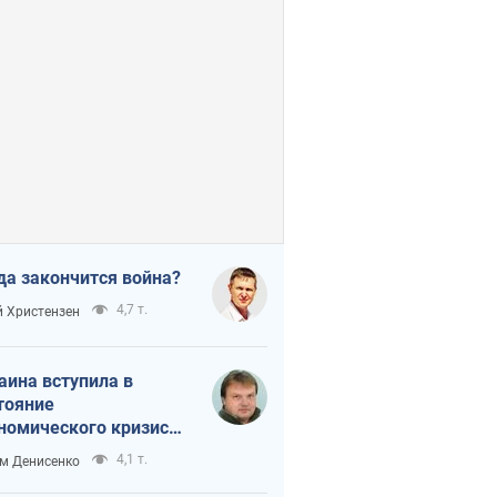
да закончится война?
4,7 т.
 Христензен
аина вступила в
тояние
номического кризиса.
ь ли свет в конце
4,1 т.
м Денисенко
неля?