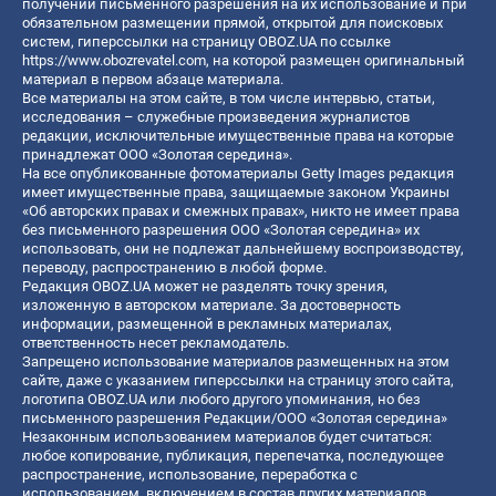
получении письменного разрешения на их использование и при
обязательном размещении прямой, открытой для поисковых
систем, гиперссылки на страницу OBOZ.UA по ссылке
https://www.obozrevatel.com
, на которой размещен оригинальный
материал в первом абзаце материала.
Все материалы на этом сайте, в том числе интервью, статьи,
исследования – служебные произведения журналистов
редакции, исключительные имущественные права на которые
принадлежат ООО «Золотая середина».
На все опубликованные фотоматериалы Getty Images редакция
имеет имущественные права, защищаемые законом Украины
«Об авторских правах и смежных правах», никто не имеет права
без письменного разрешения ООО «Золотая середина» их
использовать, они не подлежат дальнейшему воспроизводству,
переводу, распространению в любой форме.
Редакция OBOZ.UA может не разделять точку зрения,
изложенную в авторском материале. За достоверность
информации, размещенной в рекламных материалах,
ответственность несет рекламодатель.
Запрещено использование материалов размещенных на этом
сайте, даже с указанием гиперссылки на страницу этого сайта,
логотипа OBOZ.UA или любого другого упоминания, но без
письменного разрешения Редакции/ООО «Золотая середина»
Незаконным использованием материалов будет считаться:
любое копирование, публикация, перепечатка, последующее
распространение, использование, переработка с
использованием, включением в состав других материалов,