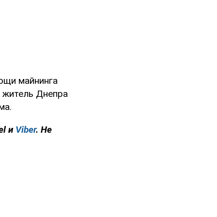
ощи майнинга
, житель Днепра
ма.
l и
Viber
. Не