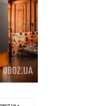
 OBOZ.UA в