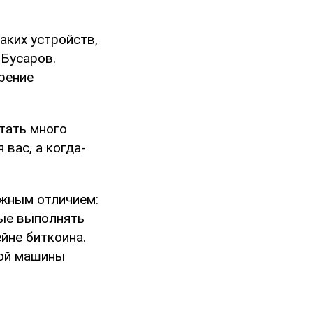
аких устройств,
 Бусаров.
ирение
тать много
 вас, а когда-
ажным отличием:
ные выполнять
йне биткоина.
кой машины