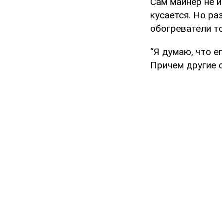
Cам майнер не и
кусается. Но ра
обогреватели то
“Я думаю, что е
Причем другие о