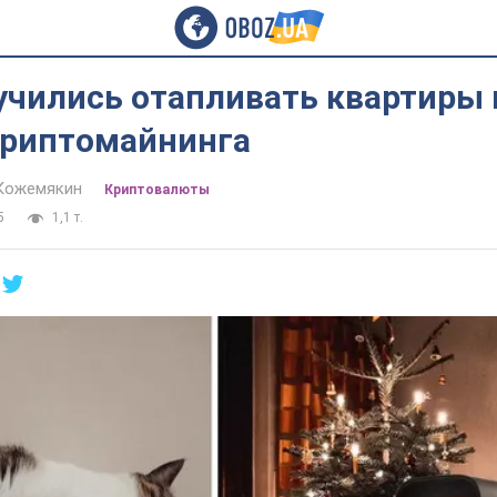
учились отапливать квартиры 
риптомайнинга
Кожемякин
Криптовалюты
5
1,1 т.