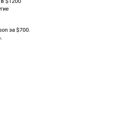
 в $1200
угие
son за $700.
.