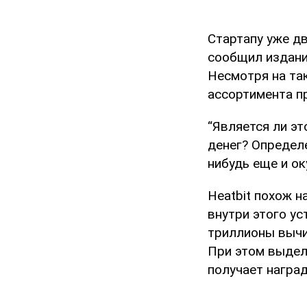
Стартапу уже дв
сообщил издан
Несмотря на так
ассортимента п
“Является ли э
денег? Определе
нибудь еще и ок
Heatbit похож н
внутри этого у
триллионы вычи
При этом выдел
получает наград