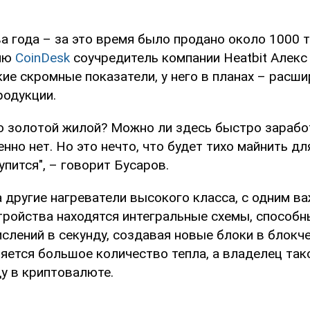
а года – за это время было продано около 1000 т
ию
CoinDesk
соучредитель компании Heatbit Алекс
ие скромные показатели, у него в планах – расш
родукции.
то золотой жилой? Можно ли здесь быстро зарабо
нно нет. Но это нечто, что будет тихо майнить для
упится", – говорит Бусаров.
а другие нагреватели высокого класса, с одним в
стройства находятся интегральные схемы, способ
слений в секунду, создавая новые блоки в блокче
яется большое количество тепла, а владелец та
у в криптовалюте.