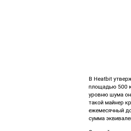
В Heatbit утве
площадью 500 к
уровню шума он
такой майнер кр
ежемесячный до
сумма эквивале