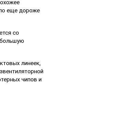
похожее
ило еще дороже
ется со
небольшую
ктовых линеек,
езвентиляторной
ютерных чипов и