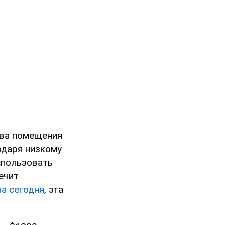
ева помещения
одаря низкому
спользовать
ечит
на сегодня
, эта