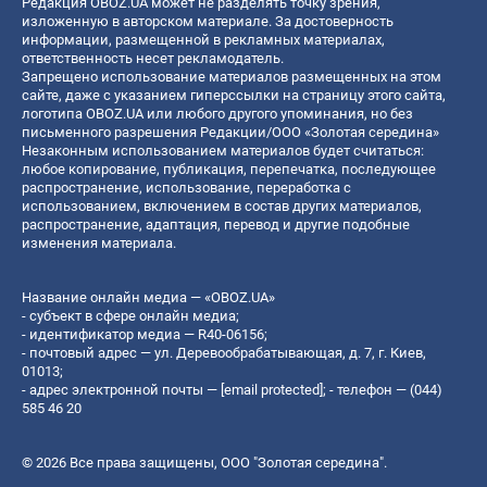
Редакция OBOZ.UA может не разделять точку зрения,
изложенную в авторском материале. За достоверность
информации, размещенной в рекламных материалах,
ответственность несет рекламодатель.
Запрещено использование материалов размещенных на этом
сайте, даже с указанием гиперссылки на страницу этого сайта,
логотипа OBOZ.UA или любого другого упоминания, но без
письменного разрешения Редакции/ООО «Золотая середина»
Незаконным использованием материалов будет считаться:
любое копирование, публикация, перепечатка, последующее
распространение, использование, переработка с
использованием, включением в состав других материалов,
распространение, адаптация, перевод и другие подобные
изменения материала.
Название онлайн медиа — «OBOZ.UA»
- субъект в сфере онлайн медиа;
- идентификатор медиа — R40-06156;
- почтовый адрес — ул. Деревообрабатывающая, д. 7, г. Киев,
01013;
- адрес электронной почты —
[email protected]
; - телефон — (044)
585 46 20
© 2026 Все права защищены, ООО "Золотая середина".