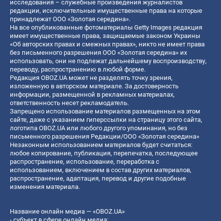
исследования – служебные произведения журналистов
редакции, исключительные имущественные права на которые
принадлежат ООО «Золотая середина».
На все опубликованные фотоматериалы Getty Images редакция
имеет имущественные права, защищаемые законом Украины
«Об авторских правах и смежных правах», никто не имеет права
без письменного разрешения ООО «Золотая середина» их
использовать, они не подлежат дальнейшему воспроизводству,
переводу, распространению в любой форме.
Редакция OBOZ.UA может не разделять точку зрения,
изложенную в авторском материале. За достоверность
информации, размещенной в рекламных материалах,
ответственность несет рекламодатель.
Запрещено использование материалов размещенных на этом
сайте, даже с указанием гиперссылки на страницу этого сайта,
логотипа OBOZ.UA или любого другого упоминания, но без
письменного разрешения Редакции/ООО «Золотая середина»
Незаконным использованием материалов будет считаться:
любое копирование, публикация, перепечатка, последующее
распространение, использование, переработка с
использованием, включением в состав других материалов,
распространение, адаптация, перевод и другие подобные
изменения материала.
Название онлайн медиа — «OBOZ.UA»
- субъект в сфере онлайн медиа;