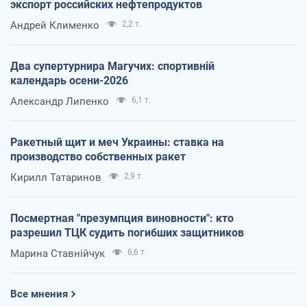
экспорт российских нефтепродуктов
Андрей Клименко
2,2 т.
Два супертурнира Магучих: спортивній
календарь осени-2026
Александр Липенко
6,1 т.
Ракетный щит и меч Украины: ставка на
производство собственных ракет
Кирилл Татаринов
2,9 т.
Посмертная "презумпция виновности": кто
разрешил ТЦК судить погибших защитников
Марина Ставнійчук
6,6 т.
Все мнения