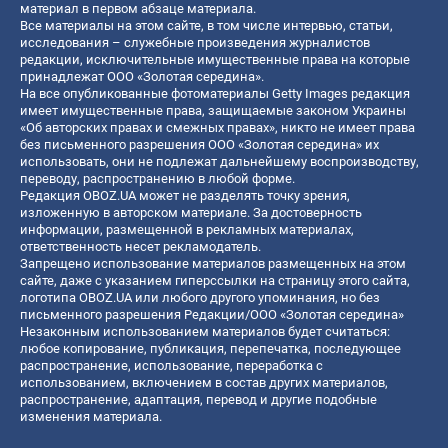
материал в первом абзаце материала.
Все материалы на этом сайте, в том числе интервью, статьи,
исследования – служебные произведения журналистов
редакции, исключительные имущественные права на которые
принадлежат ООО «Золотая середина».
На все опубликованные фотоматериалы Getty Images редакция
имеет имущественные права, защищаемые законом Украины
«Об авторских правах и смежных правах», никто не имеет права
без письменного разрешения ООО «Золотая середина» их
использовать, они не подлежат дальнейшему воспроизводству,
переводу, распространению в любой форме.
Редакция OBOZ.UA может не разделять точку зрения,
изложенную в авторском материале. За достоверность
информации, размещенной в рекламных материалах,
ответственность несет рекламодатель.
Запрещено использование материалов размещенных на этом
сайте, даже с указанием гиперссылки на страницу этого сайта,
логотипа OBOZ.UA или любого другого упоминания, но без
письменного разрешения Редакции/ООО «Золотая середина»
Незаконным использованием материалов будет считаться:
любое копирование, публикация, перепечатка, последующее
распространение, использование, переработка с
использованием, включением в состав других материалов,
распространение, адаптация, перевод и другие подобные
изменения материала.