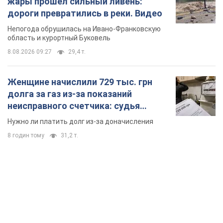
жары прошел сильный ливень:
дороги превратились в реки. Видео
Непогода обрушилась на Ивано-Франковскую
область и курортный Буковель
8.08.2026 09:27
29,4 т.
Женщине начислили 729 тыс. грн
долга за газ из-за показаний
неисправного счетчика: судья
вынес неожиданное решение
Нужно ли платить долг из-за доначисления
8 годин тому
31,2 т.