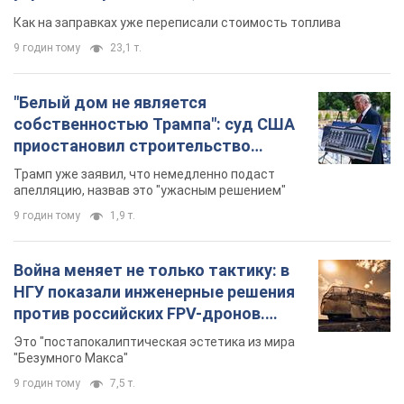
Как на заправках уже переписали стоимость топлива
9 годин тому
23,1 т.
"Белый дом не является
собственностью Трампа": суд США
приостановил строительство
бального зала стоимостью 400 млн
Трамп уже заявил, что немедленно подаст
долларов
апелляцию, назвав это "ужасным решением"
9 годин тому
1,9 т.
Война меняет не только тактику: в
НГУ показали инженерные решения
против российских FPV-дронов.
Фото
Это "постапокалиптическая эстетика из мира
"Безумного Макса"
9 годин тому
7,5 т.