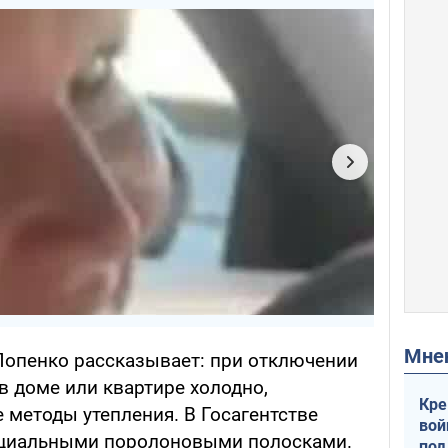
Мн
Попенко рассказывает: при отключении
 в доме или квартире холодно,
Кре
методы утепления. В Госагентстве
вой
пециальными поролоновыми полосками.
под