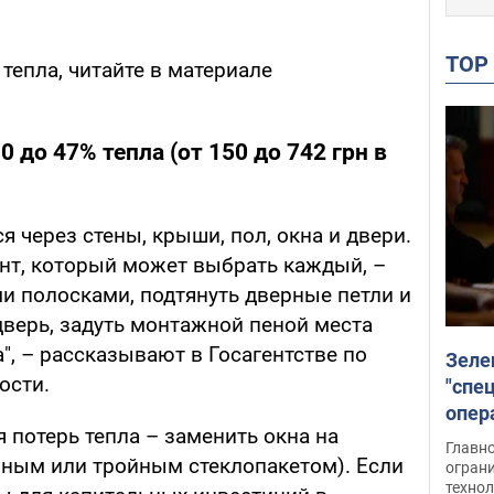
TO
 тепла, читайте в материале
0 до 47% тепла (от 150 до 742 грн в
я через стены, крыши, пол, окна и двери.
нт, который может выбрать каждый, –
и полосками, подтянуть дверные петли и
дверь, задуть монтажной пеной места
а", – рассказывают в Госагентстве по
Зеле
ости.
"спе
опер
 потерь тепла – заменить окна на
зада
Главн
ным или тройным стеклопакетом). Если
огран
техно