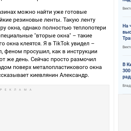
кри
Викт
азинах можно найти уже готовые
лог
йкие резиновые ленты. Такую ленту
На 
ру окна, однако полностью теплопотери
выс
 специальные "вторые окна" – такие
Тра
о окна клеятся. Я в TikTok увидел –
Викт
л, феном просушил, как в инструкции
тот же день. Сейчас просто размочил
В К
одом поверх металопластикового окна
300
ссказывает киевлянин Александр.
рад
воп
Влад