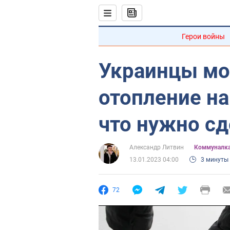
Герои войны
Украинцы мог
отопление на
что нужно сд
Александр Литвин
Коммуналк
13.01.2023 04:00
3 минуты
72