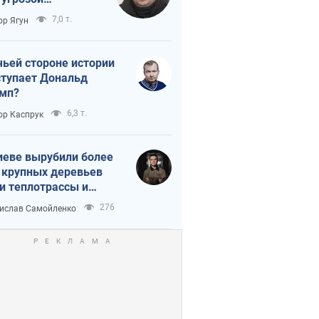
тическая
7,0 т.
ор Ягун
истика
чьей стороне истории
тупает Дональд
мп?
6,3 т.
ор Каспрук
иеве вырубили более
 крупных деревьев
и теплотрассы и
реки Генплану
276
ислав Самойленко