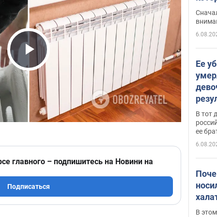
"агр
Сначал
внима
6.08.20
Play Video
Ее у
умер
дево
резу
атак
В тот 
обла
россий
ее бра
6.08.20
рсе главного – подпишитесь на Новини на
Поче
носи
Подписаться
хала
В этом