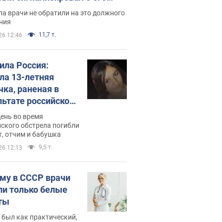
ессивном" раке
а врачи не обратили на это должного
ния
11,7 т.
26 12:46
била Россия:
ла 13-летняя
чка, раненая в
льтате российской
и на Сумскую
день во время
сть. Фото
ского обстрела погибли
т, отчим и бабушка
9,5 т.
26 12:13
му в СССР врачи
ли только белые
ты
 был как практический,