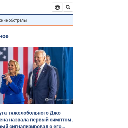
ские обстрелы
ное
уга тяжелобольного Джо
ена назвала первый симптом,
рый сигнализировал о его