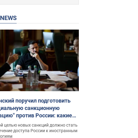
P NEWS
нский поручил подготовить
циальную санкционную
ацию" против России: какие
чи поставил президент. Фото
ой целью новых санкций должно стать
ичение доступа России к иностранным
логиям