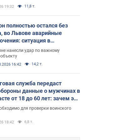
11,8 т.
26 19:32
он полностью остался без
а, во Львове аварийные
ючения: ситуация в
госистеме 6 августа
яне нанесли удар по важному
ообъекту
14,2 т.
8.2026 16:42
говая служба передаст
бороны данные о мужчинах в
сте от 18 до 60 лет: зачем это
о
еобходимо для проверки воинского
6,8 т.
26 18:42