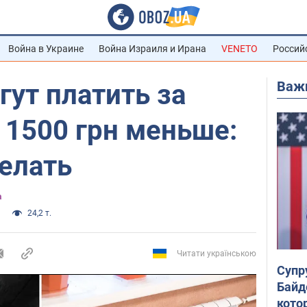
Война в Украине
Война Израиля и Ирана
VENETO
Россий
Важ
ут платить за
 1500 грн меньше:
елать
а
24,2 т.
Читати українською
Супр
Байд
кото