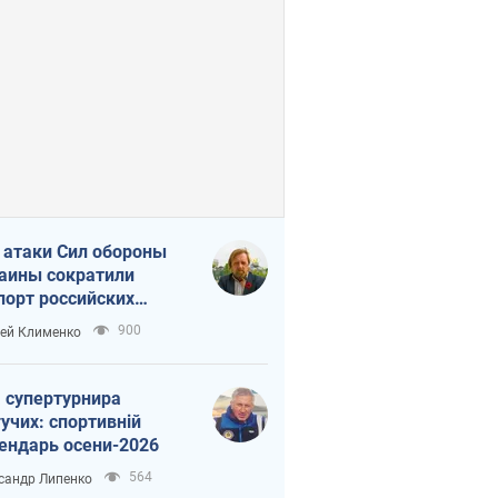
 атаки Сил обороны
аины сократили
порт российских
тепродуктов
900
ей Клименко
 супертурнира
учих: спортивній
ендарь осени-2026
564
сандр Липенко