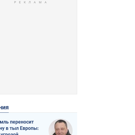
ения
мль переносит
ну в тыл Европы:
 угрозой