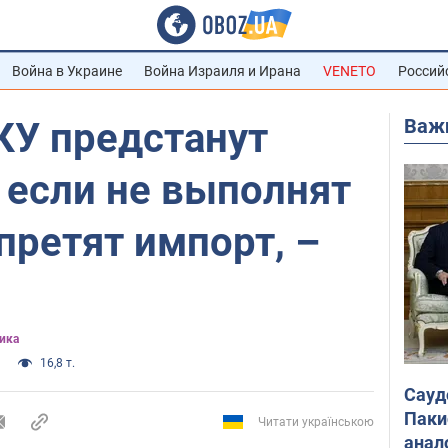
Война в Украине
Война Израиля и Ирана
VENETO
Россий
Важ
У предстанут
 если не выполнят
апретят импорт, –
ика
16,8 т.
Сауд
Паки
Читати українською
анал