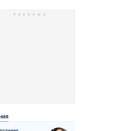
ения
падение