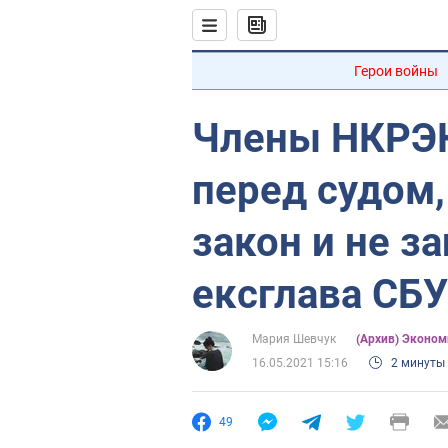
Герои войны
Члены НКРЭК
перед судом,
закон и не з
ексглава СБУ
Мария Шевчук
(Архив) Эконом
16.05.2021 15:16
2 минуты
49