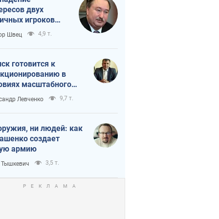
ересов двух
ичных игроков
 тайный план
4,9 т.
ор Швец
мпа и Путина?
ск готовится к
кционированию в
овиях масштабного
нного кризиса
9,7 т.
сандр Левченко
оружия, ни людей: как
ашенко создает
ую армию
3,5 т.
 Тышкевич