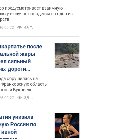
ор предусматривает взаимную
жку в случае нападения на одно из
арств
4,6 т.
26 00:22
икарпатье после
альной жары
ел сильный
нь: дороги
ратились в реки.
ода обрушилась на
о
-Франковскую область
ортный Буковель
8,9 т.
26 09:27
атия унизила
ную России по
тивной