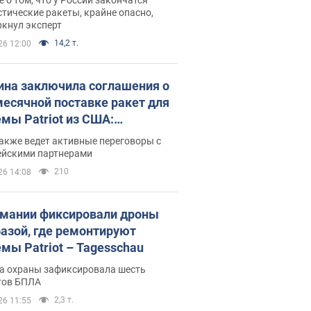
тические ракеты, крайне опасно,
ркнул эксперт
14,2 т.
26 12:00
ина заключила соглашения о
есячной поставке ракет для
емы Patriot из США:
нский раскрыл подробности
акже ведет активные переговоры с
ейскими партнерами
210
26 14:08
рмании фиксировали дроны
базой, где ремонтируют
емы Patriot – Tagesschau
а охраны зафиксировала шесть
тов БПЛА
2,3 т.
26 11:55