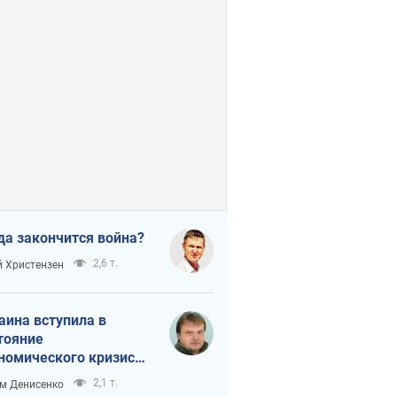
да закончится война?
2,6 т.
 Христензен
аина вступила в
тояние
номического кризиса.
ь ли свет в конце
2,1 т.
м Денисенко
неля?