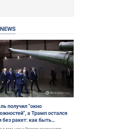
P NEWS
ль получил "окно
ожностей", а Трамп остался
и без ракет: как быть
ине? Интервью с Мельником
 о том, что у России закончатся