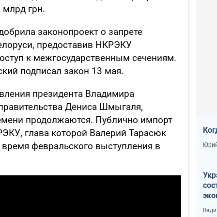
 млрд грн.
добрила законопроект о запрете
Белоруси, предоставив НКРЭКУ
оступ к межгосударственным сечениям.
кий подписал закон 13 мая.
явления президента Владимира
 правительства Дениса Шмыгаля,
емени продолжаются. Публично импорт
Ког
РЭКУ, глава которой Валерий Тарасюк
о время февральского выступления в
Юрий
Укр
сос
эко
Ест
Вади
тун