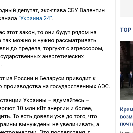
дный депутат, экс-глава СБУ Валентин
еканала
"Украина 24"
.
TO
с этот закон, то они будут рядом на
 так можно и нужно рассматривать
ели до предела, торгуют с агрессором,
сударственных энергетических
.
рт из России и Беларуси приводит к
 производства на государственных АЭС.
станции Украины – вдумайтесь –
еряют 10 млн кВт энергии и более,
Крем
ть. То есть довели уже до того, что
возм
почт
раины вынуждены не увеличивать, а
Укра
ктроэнергии. Это последствия, я
Мнение