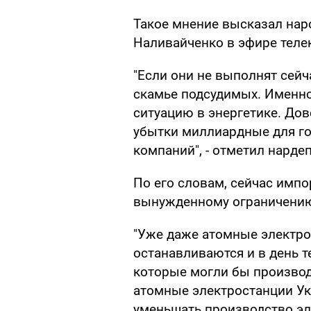
Такое мнение высказал наро
Наливайченко в эфире тел
"Если они не выполнят сейча
скамье подсудимых. Именно
ситуацию в энергетике. Дов
убытки миллиардные для го
компаний", - отметил нардеп
По его словам, сейчас импо
вынужденному ограничению
"Уже даже атомные электро
останавливаются и в день т
которые могли бы производи
атомные электростанции Ук
уменьшать производство эле