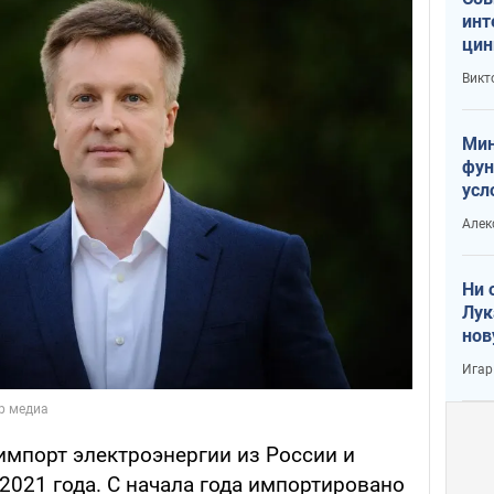
инт
цин
или
Викт
Тра
Мин
фун
усл
вое
Алек
Ни 
Лук
нов
Игар
импорт электроэнергии из России и
2021 года. С начала года импортировано