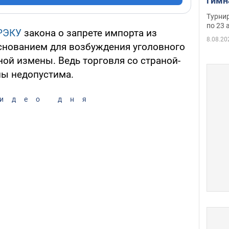
гимн
офиц
Турнир
на ч
по 23 
РЭКУ
закона о запрете импорта из
осно
8.08.20
основанием для возбуждения уголовного
ной измены. Ведь торговля со страной-
ны недопустима.
идео дня