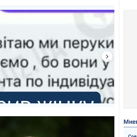
Мн
Сов