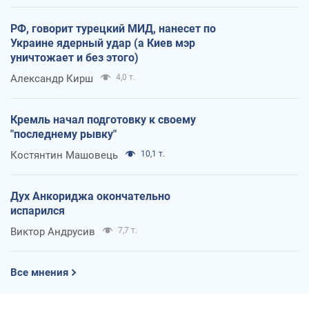
РФ, говорит турецкий МИД, нанесет по
Украине ядерный удар (а Киев мэр
уничтожает и без этого)
Александр Кирш
4,0 т.
Кремль начал подготовку к своему
"последнему рывку"
Костянтин Машовець
10,1 т.
Дух Анкориджа окончательно
испарился
Виктор Андрусив
7,7 т.
Все мнения