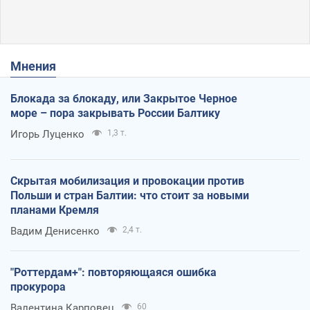
Мнения
Блокада за блокаду, или Закрытое Черное
море – пора закрывать России Балтику
Игорь Луценко
1,3 т.
Скрытая мобилизация и провокации против
Польши и стран Балтии: что стоит за новыми
планами Кремля
Вадим Денисенко
2,4 т.
"Роттердам+": повторяющаяся ошибка
прокурора
Валентина Карповец
60