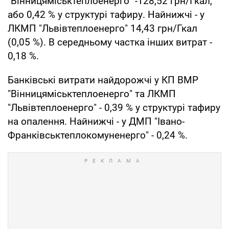
"Вінницяміськтеплоенерго" -128,52 грн/Гкал,
або 0,42 % у структурі тафиру. Найнижчі - у
ЛКМП "Львівтеплоенерго" 14,43 грн/Гкал
(0,05 %). В середньому частка інших витрат -
0,18 %.
Банківські витрати найдорожчі у КП ВМР
"Вінницяміськтеплоенерго" та ЛКМП
"Львівтеплоенерго" - 0,39 % у структурі тафиру
на опалення. Найнижчі - у ДМП "Івано-
Франківськтеплокомуненерго" - 0,24 %.