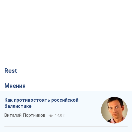
Мнения
Как противостоять российской
баллистике
Виталий Портников
14,0 т.
Несмотря на все, Киев выстоит. Ведь
сдаться значит потерять все
Ольга Айвазовская
9,7 т.
Запад обязан остановить путинский
геноцид украинцев
Леонид Невзлин
2,7 т.