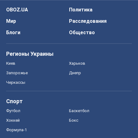
Спорт
Футбол
Баскетбол
Хоккей
Бокс
Формула-1
Моя школа
ГДЗ
Учебники
Онлайн уроки
ДПА
ЗНО
НМТ
СНГ решебники
Авто
Тест Драйв
Электромобили