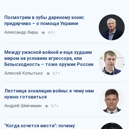
Лестница эскалации войны: к чему нам
нужно готовиться
Андрей Шевчишин
5,7 т.
"Когда хочется мести": почему
стратегия Украины должна оставаться
другой
Серж Марко
6,2 т.
Все мнения
О компании
Команда