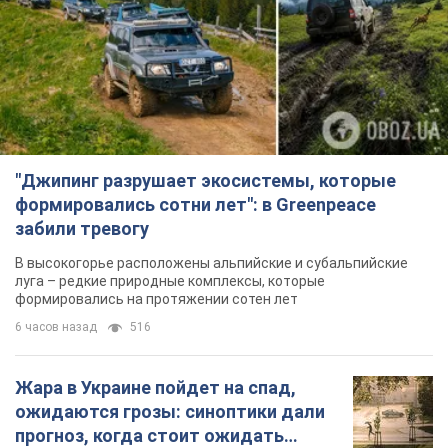
луга – редкие природные комплексы, которые
формировались на протяжении сотен лет
6 часов назад
516
Жара в Украине пойдет на спад,
ожидаются грозы: синоптики дали
прогноз, когда стоит ожидать
изменения погоды
Совсем скоро жара постепенно отступит
5.08.2026 14:59
5,9 т.
"Или, может, я запугана с детства?"
Елена Зарецкая – об убийстве
бабушки-диссидентки Аллы
Горской, критике сына Стуса и
OBOZ.UA встретился с внучкой художницы-
бегстве в Португалию с пятью
диссидентки в Лиссабоне
детьми
5.08.2026 04:00
25,8 т.