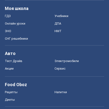
Акции
Сервис
Food Oboz
Рецепты
Напитки
Диеты
Экономика
Рынки и компании
Mакроэкономика
MedOboz
Новости медицины
MAMACLUB
Шоу
Афиша
Сплетни
Красота
Мода