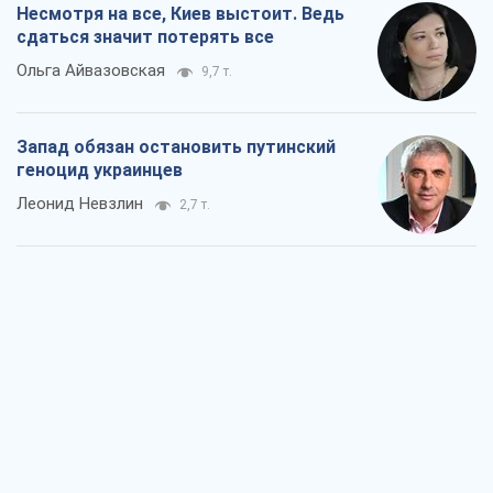
Посмотрим в зубы дареному коню:
придирчиво – о помощи Украине
Александр Кирш
4,9 т.
Между ужасной войной и еще худшим
миром на условиях агрессора, или
Безысходность – тоже оружие России
Алексей Копытько
4,7 т.