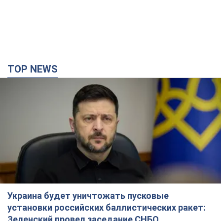
Украина будет уничтожать пусковые
установки российских баллистических ракет:
Зеленский провел заседание СНБО
Глава государства заявил, что установки будут атакованы
11 часов назад
124,7 т.
В июле армия РФ потеряла рекордное
количество БПЛА, лодок и катеров: в
Минобороны обнародовали статистику
В прошлом месяце также выросли потери РФ в живой силе и
танках, а также количество поражений на большом
расстоянии
9 часов назад
4,5 т.