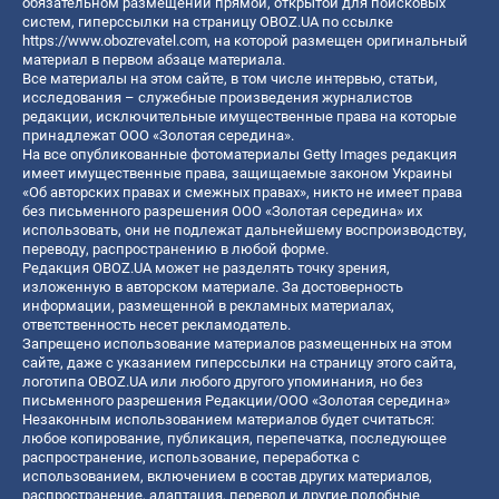
обязательном размещении прямой, открытой для поисковых
систем, гиперссылки на страницу OBOZ.UA по ссылке
https://www.obozrevatel.com
, на которой размещен оригинальный
материал в первом абзаце материала.
Все материалы на этом сайте, в том числе интервью, статьи,
исследования – служебные произведения журналистов
редакции, исключительные имущественные права на которые
принадлежат ООО «Золотая середина».
На все опубликованные фотоматериалы Getty Images редакция
имеет имущественные права, защищаемые законом Украины
«Об авторских правах и смежных правах», никто не имеет права
без письменного разрешения ООО «Золотая середина» их
использовать, они не подлежат дальнейшему воспроизводству,
переводу, распространению в любой форме.
Редакция OBOZ.UA может не разделять точку зрения,
изложенную в авторском материале. За достоверность
информации, размещенной в рекламных материалах,
ответственность несет рекламодатель.
Запрещено использование материалов размещенных на этом
сайте, даже с указанием гиперссылки на страницу этого сайта,
логотипа OBOZ.UA или любого другого упоминания, но без
письменного разрешения Редакции/ООО «Золотая середина»
Незаконным использованием материалов будет считаться:
любое копирование, публикация, перепечатка, последующее
распространение, использование, переработка с
использованием, включением в состав других материалов,
распространение, адаптация, перевод и другие подобные