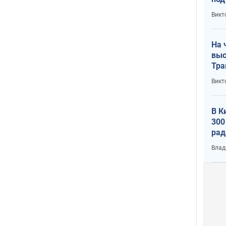
кри
Викт
лог
На 
выс
Тра
Викт
В К
300
рад
воп
Влад