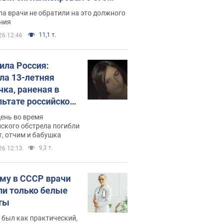
ессивном" раке
а врачи не обратили на это должного
ния
11,1 т.
26 12:46
била Россия:
ла 13-летняя
чка, раненая в
льтате российской
и на Сумскую
день во время
сть. Фото
ского обстрела погибли
т, отчим и бабушка
9,3 т.
26 12:13
му в СССР врачи
ли только белые
ты
 был как практический,