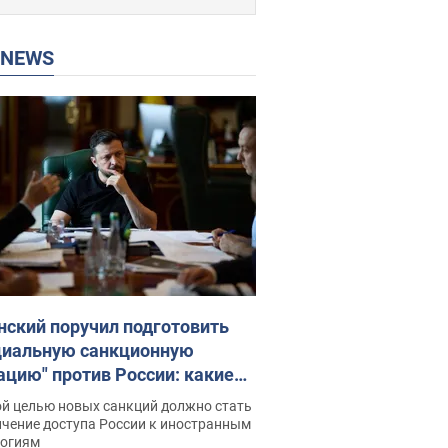
P NEWS
нский поручил подготовить
циальную санкционную
ацию" против России: какие
чи поставил президент. Фото
ой целью новых санкций должно стать
ичение доступа России к иностранным
логиям