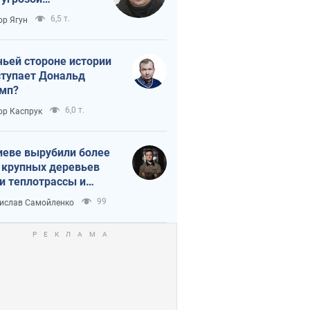
тическая
6,5 т.
ор Ягун
истика
чьей стороне истории
тупает Дональд
мп?
6,0 т.
ор Каспрук
иеве вырубили более
 крупных деревьев
и теплотрассы и
реки Генплану
99
ислав Самойленко