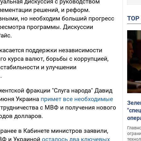
ртуальная дискуссия с руководством
лементации решений, и реформ.
TO
вными, но необходим больший прогресс
ресмотра программы. Дискуссии
айс.
 касается поддержки независимости
ого курса валют, борьбы с коррупцией,
стабильности и улучшении
.
ментской фракции "Слуга народа" Давид
1 июня Украина
примет все необходимые
Зеле
трудничества с МВФ и получения нового
"спе
рдов долларов.
опер
зада
Главн
, ранее в Кабинете министров заявили,
огран
ВФ и Украиной
осталось два ключевых
техно