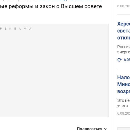
ые реформы и закон о Высшем совете
6.08.20
Херс
свет
откл
энер
Росси
энерг
6.0
Нало
Мино
возра
нужн
Это н
учета
6.08.20
Подписаться