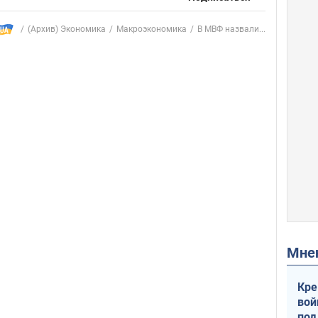
(Архив) Экономика
Mакроэкономика
В МВФ назвали...
Мн
Кре
вой
под