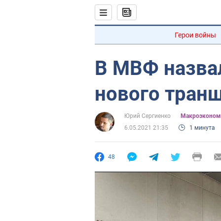
Герои войны
В МВФ назва
нового тран
Юрий Сергиенко
Mакроэконом
6.05.2021 21:35
1 минута
48