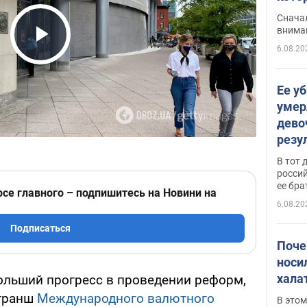
"агр
Сначал
внима
6.08.20
Play Video
Ее у
умер
дево
резу
атак
В тот 
обла
россий
ее бра
рсе главного – подпишитесь на Новини на
6.08.20
Подписаться
Поче
носи
хала
ольший прогресс в проведении реформ,
 транш
Международного валютного
В этом