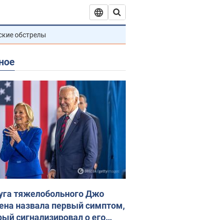
ские обстрелы
ное
уга тяжелобольного Джо
ена назвала первый симптом,
рый сигнализировал о его