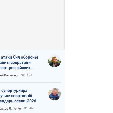
 атаки Сил обороны
аины сократили
порт российских
тепродуктов
693
ей Клименко
 супертурнира
учих: спортивній
ендарь осени-2026
468
сандр Липенко