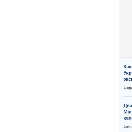
Как
Укр
экс
неф
Андр
Два
Маг
кал
Алек