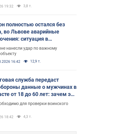
3,8 т.
26 19:32
он полностью остался без
а, во Львове аварийные
ючения: ситуация в
госистеме 6 августа
яне нанесли удар по важному
ообъекту
12,9 т.
8.2026 16:42
говая служба передаст
бороны данные о мужчинах в
сте от 18 до 60 лет: зачем это
о
еобходимо для проверки воинского
4,3 т.
26 18:42