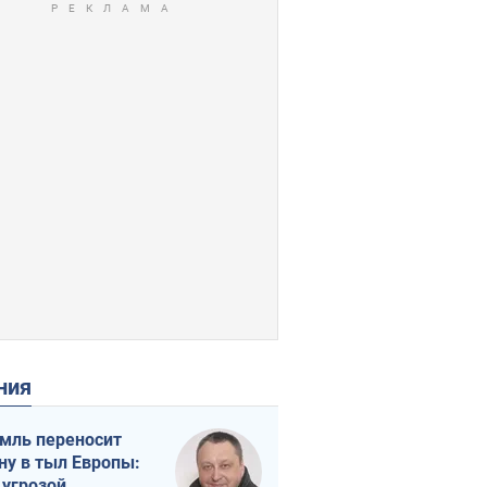
ения
мль переносит
ну в тыл Европы:
 угрозой