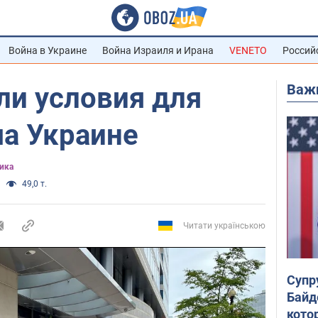
Война в Украине
Война Израиля и Ирана
VENETO
Россий
Важ
ли условия для
ша Украине
ика
49,0 т.
Читати українською
Супр
Байд
кото