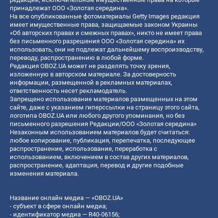
принадлежат ООО «Золотая середина».
На все опубликованные фотоматериалы Getty Images редакция
имеет имущественные права, защищаемые законом Украины
«Об авторских правах и смежных правах», никто не имеет права
без письменного разрешения ООО «Золотая середина» их
использовать, они не подлежат дальнейшему воспроизводству,
переводу, распространению в любой форме.
Редакция OBOZ.UA может не разделять точку зрения,
изложенную в авторском материале. За достоверность
информации, размещенной в рекламных материалах,
ответственность несет рекламодатель.
Запрещено использование материалов размещенных на этом
сайте, даже с указанием гиперссылки на страницу этого сайта,
логотипа OBOZ.UA или любого другого упоминания, но без
письменного разрешения Редакции/ООО «Золотая середина»
Незаконным использованием материалов будет считаться:
любое копирование, публикация, перепечатка, последующее
распространение, использование, переработка с
использованием, включением в состав других материалов,
распространение, адаптация, перевод и другие подобные
изменения материала.
Название онлайн медиа — «OBOZ.UA»
- субъект в сфере онлайн медиа;
- идентификатор медиа — R40-06156;