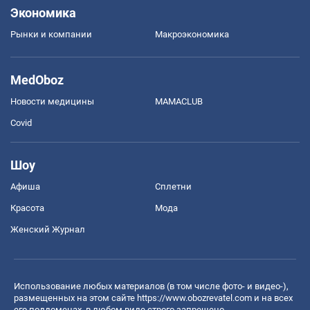
Экономика
Рынки и компании
Mакроэкономика
MedOboz
Новости медицины
MAMACLUB
Covid
Шоу
Афиша
Сплетни
Красота
Мода
Женский Журнал
Использование любых материалов (в том числе фото- и видео-),
размещенных на этом сайте
https://www.obozrevatel.com
и на всех
его поддоменах, в любом виде строго запрещено.