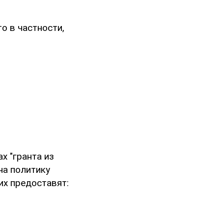
то в частности,
х "гранта из
на политику
их предоставят: