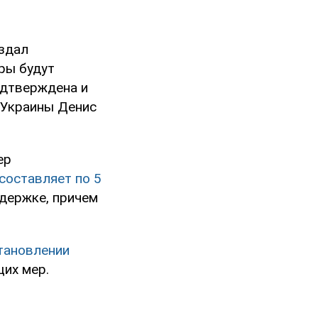
здал
ры будут
одтверждена и
 Украины Денис
ер
составляет по 5
ддержке, причем
тановлении
щих мер.