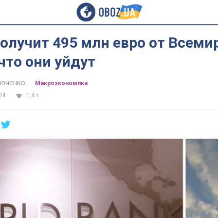
олучит 495 млн евро от Всеми
 что они уйдут
тюченко
Mакроэкономика
04
1,4 т.