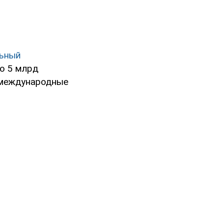
ьный
по 5 млрд
 международные