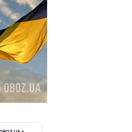
 OBOZ.UA в