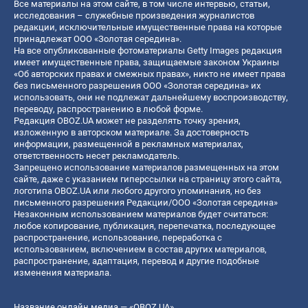
Все материалы на этом сайте, в том числе интервью, статьи,
исследования – служебные произведения журналистов
редакции, исключительные имущественные права на которые
принадлежат ООО «Золотая середина».
На все опубликованные фотоматериалы Getty Images редакция
имеет имущественные права, защищаемые законом Украины
«Об авторских правах и смежных правах», никто не имеет права
без письменного разрешения ООО «Золотая середина» их
использовать, они не подлежат дальнейшему воспроизводству,
переводу, распространению в любой форме.
Редакция OBOZ.UA может не разделять точку зрения,
изложенную в авторском материале. За достоверность
информации, размещенной в рекламных материалах,
ответственность несет рекламодатель.
Запрещено использование материалов размещенных на этом
сайте, даже с указанием гиперссылки на страницу этого сайта,
логотипа OBOZ.UA или любого другого упоминания, но без
письменного разрешения Редакции/ООО «Золотая середина»
Незаконным использованием материалов будет считаться:
любое копирование, публикация, перепечатка, последующее
распространение, использование, переработка с
использованием, включением в состав других материалов,
распространение, адаптация, перевод и другие подобные
изменения материала.
Название онлайн медиа — «OBOZ.UA»