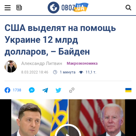
США выделят на помощь
Украине 12 млрд
долларов, – Байден
Александр Литвин
Mакроэкономика
8.03.2022 18:46
1 минута
11,1 т.
1738