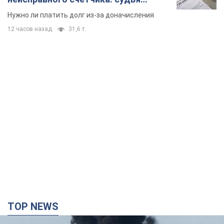
вынес неожиданное решение
Нужно ли платить долг из-за доначисления
12 часов назад
31,6 т.
TOP NEWS