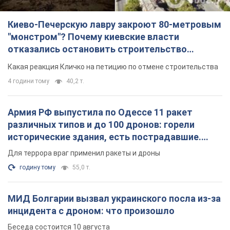
Киево-Печерскую лавру закроют 80-метровым
"монстром"? Почему киевские власти
отказались остановить строительство
небоскреба "московского верующего"
Какая реакция Кличко на петицию по отмене строительства
4 години тому
40,2 т.
Армия РФ выпустила по Одессе 11 ракет
различных типов и до 100 дронов: горели
исторические здания, есть пострадавшие.
Фото и видео
Для террора враг применил ракеты и дроны
годину тому
55,0 т.
МИД Болгарии вызвал украинского посла из-за
инцидента с дроном: что произошло
Беседа состоится 10 августа