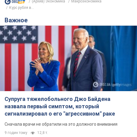
(Архив) Экономика
Mакроэкономика
Курс рубля в...
Важное
Супруга тяжелобольного Джо Байдена
назвала первый симптом, который
сигнализировал о его "агрессивном" раке
Сначала врачи не обратили на это должного внимания
9 годин тому
12,8 т.