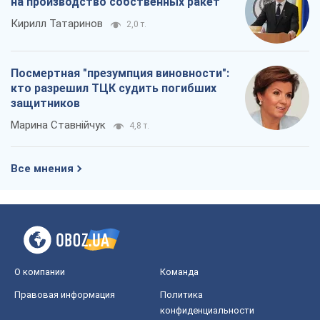
на производство собственных ракет
Кирилл Татаринов
2,0 т.
Посмертная "презумпция виновности":
кто разрешил ТЦК судить погибших
защитников
Марина Ставнійчук
4,8 т.
Все мнения
О компании
Команда
Правовая информация
Политика
конфиденциальности