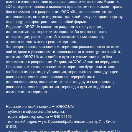
имеет имущественные права, защищаемые законом Украины
«Об авторских правах и смежных правах», никто не имеет права
без письменного разрешения ООО «Золотая середина» их
использовать, они не подлежат дальнейшему воспроизводству,
переводу, распространению в любой форме.
Редакция OBOZ.UA может не разделять точку зрения,
изложенную в авторском материале. За достоверность
информации, размещенной в рекламных материалах,
ответственность несет рекламодатель.
Запрещено использование материалов размещенных на этом
сайте, даже с указанием гиперссылки на страницу этого сайта,
логотипа OBOZ.UA или любого другого упоминания, но без
письменного разрешения Редакции/ООО «Золотая середина»
Незаконным использованием материалов будет считаться:
любое копирование, публикация, перепечатка, последующее
распространение, использование, переработка с
использованием, включением в состав других материалов,
распространение, адаптация, перевод и другие подобные
изменения материала.
Название онлайн медиа — «OBOZ.UA»
- субъект в сфере онлайн медиа;
- идентификатор медиа — R40-06156;
- почтовый адрес — ул. Деревообрабатывающая, д. 7, г. Киев,
01013;
- адрес электронной почты —
[email protected]
; - телефон — (044)