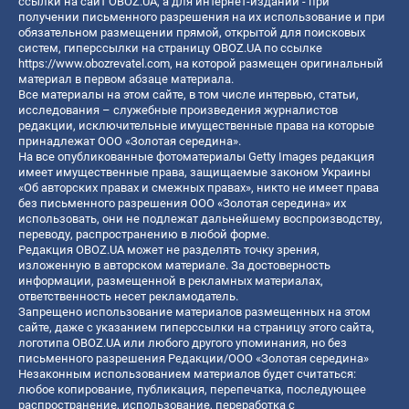
ссылки на сайт OBOZ.UA, а для интернет-изданий - при
получении письменного разрешения на их использование и при
обязательном размещении прямой, открытой для поисковых
систем, гиперссылки на страницу OBOZ.UA по ссылке
https://www.obozrevatel.com
, на которой размещен оригинальный
материал в первом абзаце материала.
Все материалы на этом сайте, в том числе интервью, статьи,
исследования – служебные произведения журналистов
редакции, исключительные имущественные права на которые
принадлежат ООО «Золотая середина».
На все опубликованные фотоматериалы Getty Images редакция
имеет имущественные права, защищаемые законом Украины
«Об авторских правах и смежных правах», никто не имеет права
без письменного разрешения ООО «Золотая середина» их
использовать, они не подлежат дальнейшему воспроизводству,
переводу, распространению в любой форме.
Редакция OBOZ.UA может не разделять точку зрения,
изложенную в авторском материале. За достоверность
информации, размещенной в рекламных материалах,
ответственность несет рекламодатель.
Запрещено использование материалов размещенных на этом
сайте, даже с указанием гиперссылки на страницу этого сайта,
логотипа OBOZ.UA или любого другого упоминания, но без
письменного разрешения Редакции/ООО «Золотая середина»
Незаконным использованием материалов будет считаться:
любое копирование, публикация, перепечатка, последующее
распространение, использование, переработка с