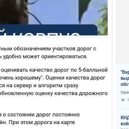
тным обозначением участков дорог с
ь удобно может ориентироваться.
оценивать качество дорог по 5-балльной
"Ва
"очень хорошему". Оценки качества дорог
выд
обс
я на сервер и алгоритм сразу
дро
обновленную оценку качества дорожного
Укра
офи
3
 о состоянии дорог постоянно
КНД
н. При этом дорога на карте
вой