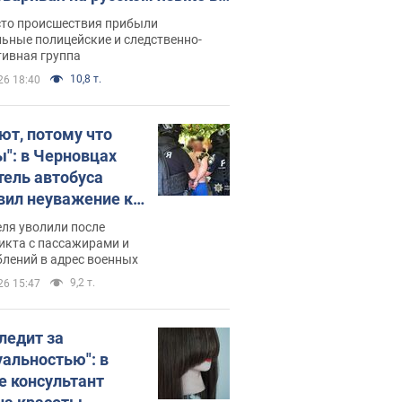
рутке: полиция составила
сто происшествия прибыли
нистративный протокол.
ьные полицейские и следственно-
тивная группа
о
10,8 т.
26 18:40
ют, потому что
ы": в Черновцах
тель автобуса
вил неуважение к
инским военным и
ля уволили после
тился за это.
икта с пассажирами и
лений в адрес военных
о
9,2 т.
26 15:47
следит за
уальностью": в
е консультант