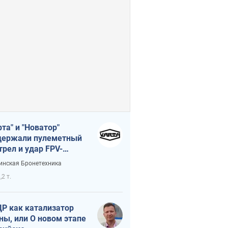
рта" и "Новатор"
ержали пулеметный
трел и удар FPV-
на, сохранив жизнь
инская Бронетехника
церу ВСУ
,2 т.
Р как катализатор
ны, или О новом этапе