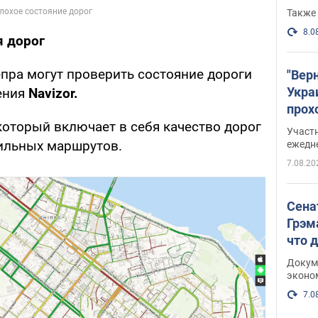
Также 
8.0
я дорог
пра могут проверить состояние дороги
"Вер
Укра
ения
Navizor.
прох
плак
который включает в себя качество дорог
Участ
ильных маршрутов.
ежедн
7.08.20
Сена
Грэм
что 
Докум
эконо
7.0