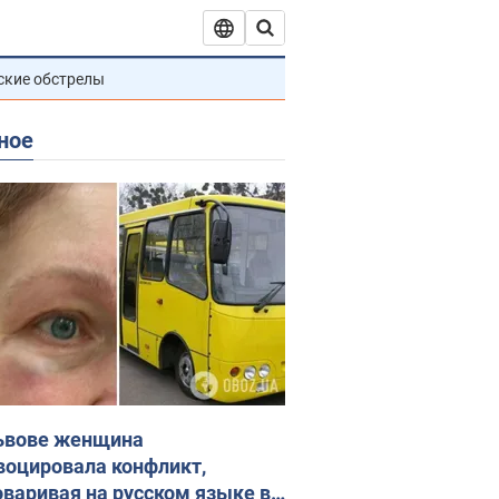
ские обстрелы
ное
ьвове женщина
воцировала конфликт,
оваривая на русском языке в