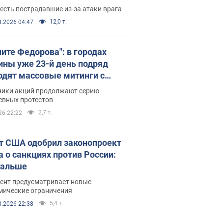
есть пострадавшие из-за атаки врага
12,0 т.
8.2026 04:47
ните Федорова": в городах
ины уже 23-й день подряд
одят массовые митинги с
атами. Фото и видео
ники акций продолжают серию
евных протестов
2,7 т.
26 22:22
т США одобрил законопроект
а о санкциях против России:
дальше
ент предусматривает новые
мические ограничения
5,4 т.
8.2026 22:38