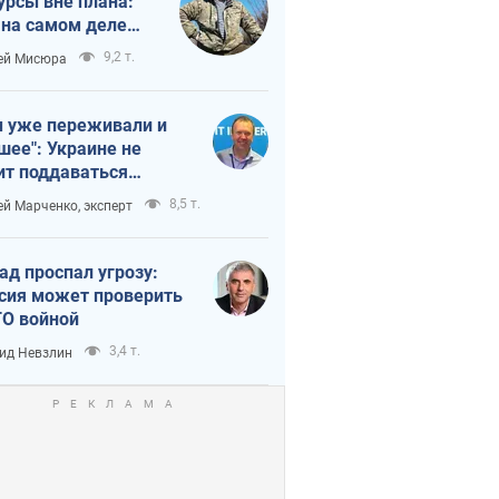
урсы вне плана:
 на самом деле
тует темп войны
9,2 т.
ей Мисюра
 уже переживали и
шее": Украине не
ит поддаваться
аянию из-за
8,5 т.
ей Марченко, эксперт
етного террора
ад проспал угрозу:
сия может проверить
О войной
3,4 т.
ид Невзлин