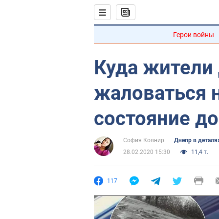
Герои войны
Куда жители
жаловаться 
состояние до
София Ковнир
Днепр в деталя
28.02.2020 15:30
11,4 т.
117