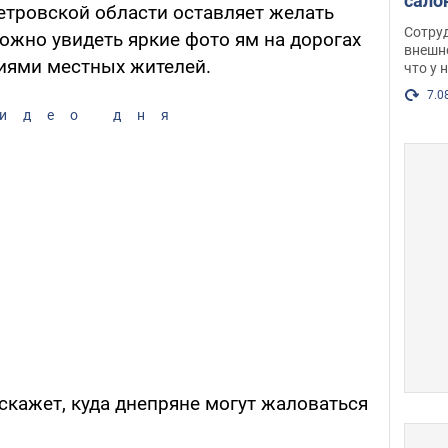
сало
етровской области оставляет желать
оско
Сотру
можно увидеть яркие фото ям на дорогах
посл
внешн
иями местных жителей.
что у 
разг
Фото
7.0
идео дня
кажет, куда днепряне могут жаловаться