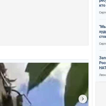
рес
кто
дик
Серг
"Мы
худ
сто
отч
Серг
рак
Зап
Рос
НАТ
Леон