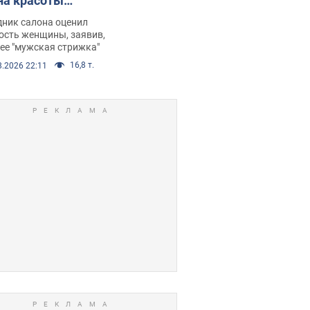
на красоты
рбил женщину
дник салона оценил
е химиотерапии,
ость женщины, заявив,
нее "мужская стрижка"
орелся скандал.
16,8 т.
8.2026 22:11