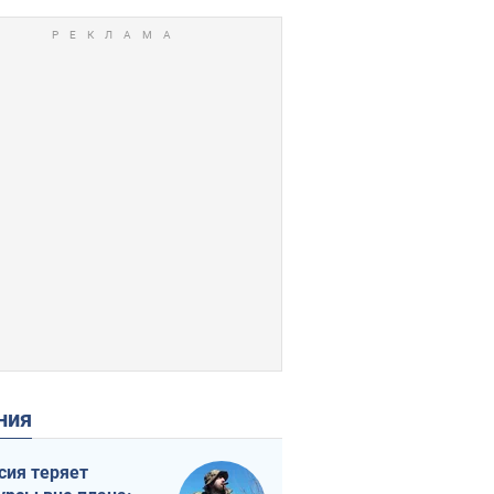
ения
сия теряет