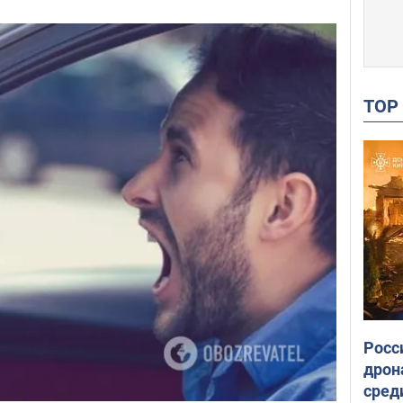
TO
Росс
дрон
сред