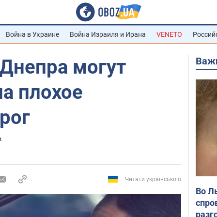
Война в Украине
Война Израиля и Ирана
VENETO
Россий
Важ
 Днепра могут
на плохое
рог
х
Читати українською
Во Л
спро
разг