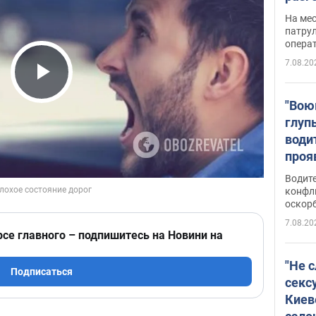
марш
На ме
адми
патрул
опера
Виде
7.08.20
Play Video
"Вою
глуп
води
проя
укра
Водите
попла
конфл
оскорб
Виде
7.08.20
рсе главного – подпишитесь на Новини на
"Не 
Подписаться
секс
Киев