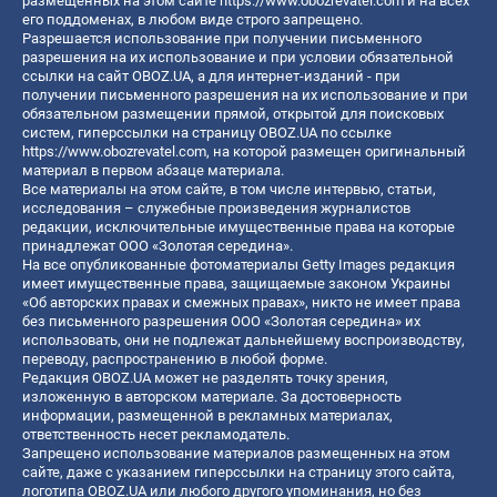
размещенных на этом сайте
https://www.obozrevatel.com
и на всех
его поддоменах, в любом виде строго запрещено.
Разрешается использование при получении письменного
разрешения на их использование и при условии обязательной
ссылки на сайт OBOZ.UA, а для интернет-изданий - при
получении письменного разрешения на их использование и при
обязательном размещении прямой, открытой для поисковых
систем, гиперссылки на страницу OBOZ.UA по ссылке
https://www.obozrevatel.com
, на которой размещен оригинальный
материал в первом абзаце материала.
Все материалы на этом сайте, в том числе интервью, статьи,
исследования – служебные произведения журналистов
редакции, исключительные имущественные права на которые
принадлежат ООО «Золотая середина».
На все опубликованные фотоматериалы Getty Images редакция
имеет имущественные права, защищаемые законом Украины
«Об авторских правах и смежных правах», никто не имеет права
без письменного разрешения ООО «Золотая середина» их
использовать, они не подлежат дальнейшему воспроизводству,
переводу, распространению в любой форме.
Редакция OBOZ.UA может не разделять точку зрения,
изложенную в авторском материале. За достоверность
информации, размещенной в рекламных материалах,
ответственность несет рекламодатель.
Запрещено использование материалов размещенных на этом
сайте, даже с указанием гиперссылки на страницу этого сайта,
логотипа OBOZ.UA или любого другого упоминания, но без