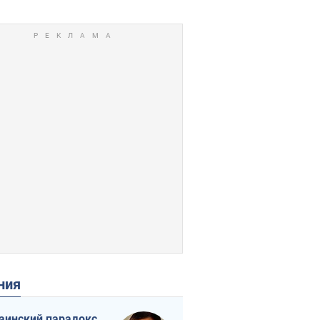
ения
аинский парадокс,