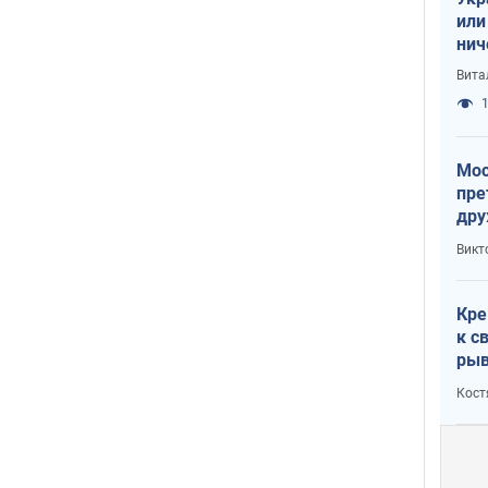
или
нич
с У
Вита
1
Мос
пре
дру
зав
Викт
Кит
Кре
к с
рыв
Кост