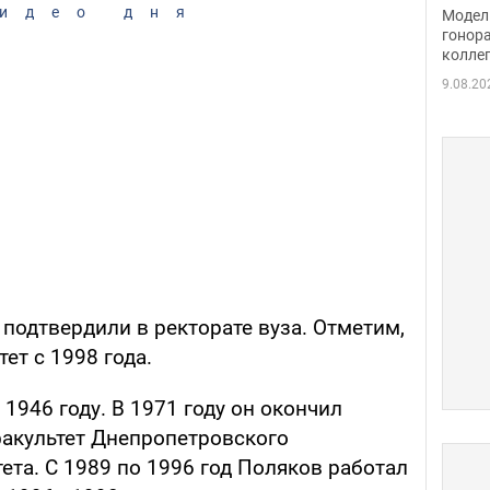
расс
идео дня
Модель
стор
гонор
колле
карь
9.08.20
подтвердили в ректорате вуза. Отметим,
ет с 1998 года.
1946 году. В 1971 году он окончил
акультет Днепропетровского
ета. С 1989 по 1996 год Поляков работал