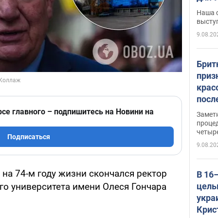
по л
Наша 
высту
9.08.20
Брит
приз
крас
посл
косм
рсе главного – подпишитесь на Новини на
Замет
так 
проце
четыр
Подписаться
9.08.20
, на 74-м году жизни скончался ректор
В 16
целы
о университета имени Олеся Гончара
укра
Крис