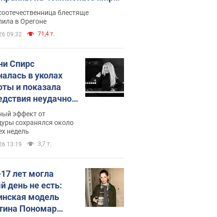
егкой атлетике U20. Видео
соотечественница блестяще
пила в Орегоне
71,4 т.
26 09:32
ни Спирс
налась в уколах
оты и показала
едствия неудачной
етологии: ходила
ный эффект от
почти месяц
дуры сохранялся около
ех недель
3,7 т.
26 13:19
–17 лет могла
й день не есть:
инская модель
тина Пономар