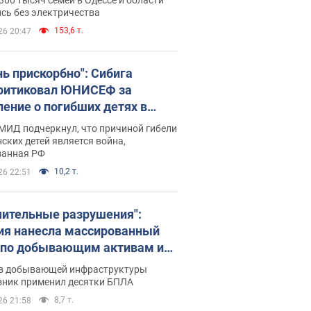
бъекты противника. Видео
сь без электричества
153,6 т.
26 20:47
нь прискорбно": Сибига
ритиковал ЮНИСЕФ за
ление о погибших детях в
ине
МИД подчеркнул, что причиной гибели
ских детей является война,
занная РФ
10,2 т.
26 22:51
чительные разрушения":
ия нанесла массированный
 по добывающим активам и
вой площадке "Укрнафты"
в добывающей инфраструктуры
вник применил десятки БПЛА
8,7 т.
26 21:58