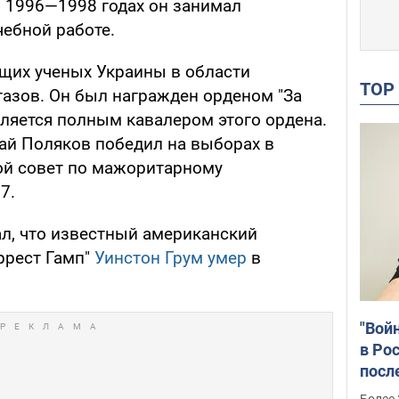
В 1996—1998 годах он занимал
чебной работе.
щих ученых Украины в области
TO
газов. Он был награжден орденом "За
й, является полным кавалером этого ордена.
лай Поляков победил на выборах в
ой совет по мажоритарному
7.
л, что известный американский
ррест Гамп"
Уинстон Грум умер
в
"Вой
в Рос
посл
Укра
Более 