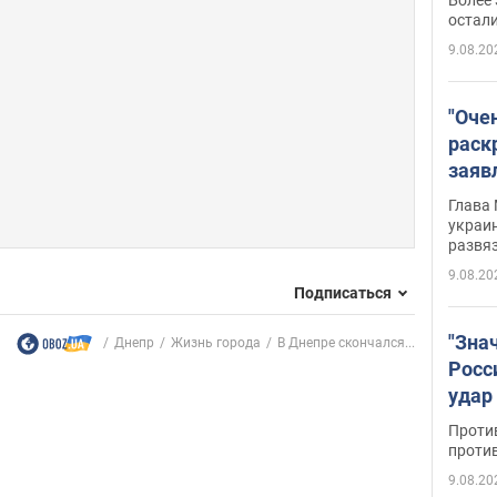
на о
остали
9.08.20
"Оче
раск
заяв
Укра
Глава 
украин
развя
9.08.20
Подписаться
"Зна
Днепр
Жизнь города
В Днепре скончался...
Росс
удар
буро
Проти
проти
9.08.20