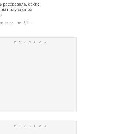
казала о страшной
 рассказала, какие
оне модельной
ары получают ее
ги
еры
8,1 т.
26 16:25