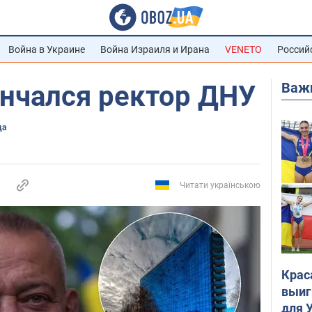
Война в Украине
Война Израиля и Ирана
VENETO
Россий
Важ
ончался ректор ДНУ
да
Читати українською
Крас
выиг
для 