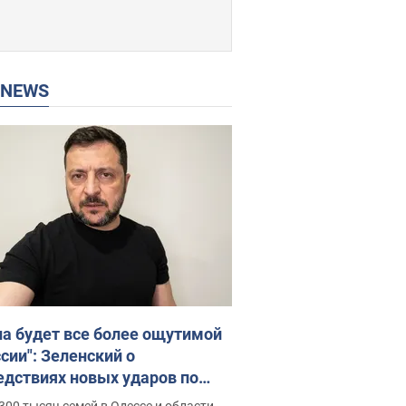
P NEWS
на будет все более ощутимой
сии": Зеленский о
едствиях новых ударов по
ине, важных отчетах и атаках
300 тысяч семей в Одессе и области