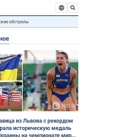
ские обстрелы
ное
авица из Львова с рекордом
рала историческую медаль
Украины на чемпионате мира