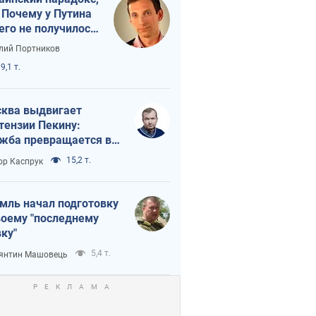
 Почему у Путина
его не получилось
краиной
лий Портников
9,1 т.
ква выдвигает
тензии Пекину:
жба превращается в
исимость России от
15,2 т.
ор Каспрук
ая
мль начал подготовку
воему "последнему
ку"
5,4 т.
янтин Машовець