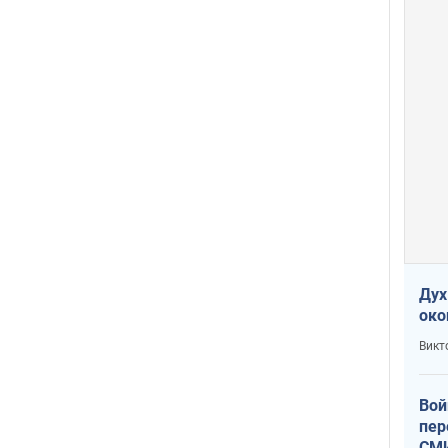
Дух
око
Викт
Вой
пер
СМИ