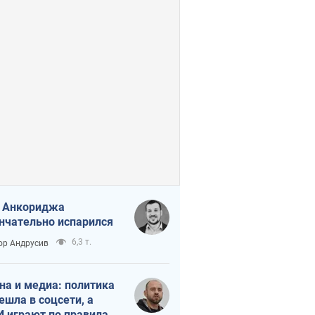
 Анкориджа
нчательно испарился
6,3 т.
ор Андрусив
на и медиа: политика
ешла в соцсети, а
 играют по правилам