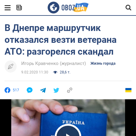
В Днепре маршрутчик
отказался везти ветерана
АТО: разгорелся скандал
Игорь Кравченко (журналист)
Жизнь города
9.02.2020 11:30
28,6 т.
517