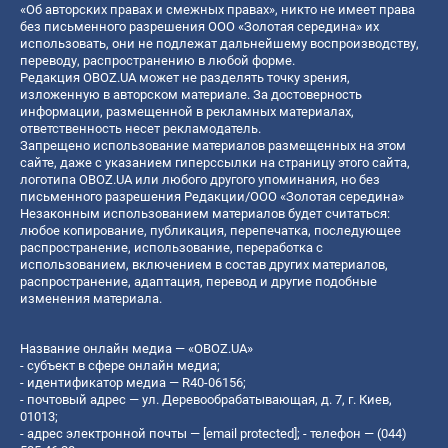
«Об авторских правах и смежных правах», никто не имеет права
без письменного разрешения ООО «Золотая середина» их
использовать, они не подлежат дальнейшему воспроизводству,
переводу, распространению в любой форме.
Редакция OBOZ.UA может не разделять точку зрения,
изложенную в авторском материале. За достоверность
информации, размещенной в рекламных материалах,
ответственность несет рекламодатель.
Запрещено использование материалов размещенных на этом
сайте, даже с указанием гиперссылки на страницу этого сайта,
логотипа OBOZ.UA или любого другого упоминания, но без
письменного разрешения Редакции/ООО «Золотая середина»
Незаконным использованием материалов будет считаться:
любое копирование, публикация, перепечатка, последующее
распространение, использование, переработка с
использованием, включением в состав других материалов,
распространение, адаптация, перевод и другие подобные
изменения материала.
Название онлайн медиа — «OBOZ.UA»
- субъект в сфере онлайн медиа;
- идентификатор медиа — R40-06156;
- почтовый адрес — ул. Деревообрабатывающая, д. 7, г. Киев,
01013;
- адрес электронной почты —
[email protected]
; - телефон — (044)