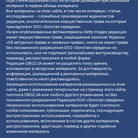
https://www.obozrevatel.com
, на которой размещен оригинальный
материал в первом абзаце материала.
Все материалы на этом сайте, в том числе интервью, статьи,
исследования – служебные произведения журналистов
редакции, исключительные имущественные права на которые
принадлежат ООО «Золотая середина».
На все опубликованные фотоматериалы Getty Images редакция
имеет имущественные права, защищаемые законом Украины
«Об авторских правах и смежных правах», никто не имеет права
без письменного разрешения ООО «Золотая середина» их
использовать, они не подлежат дальнейшему воспроизводству,
переводу, распространению в любой форме.
Редакция OBOZ.UA может не разделять точку зрения,
изложенную в авторском материале. За достоверность
информации, размещенной в рекламных материалах,
ответственность несет рекламодатель.
Запрещено использование материалов размещенных на этом
сайте, даже с указанием гиперссылки на страницу этого сайта,
логотипа OBOZ.UA или любого другого упоминания, но без
письменного разрешения Редакции/ООО «Золотая середина»
Незаконным использованием материалов будет считаться:
любое копирование, публикация, перепечатка, последующее
распространение, использование, переработка с
использованием, включением в состав других материалов,
распространение, адаптация, перевод и другие подобные
изменения материала.