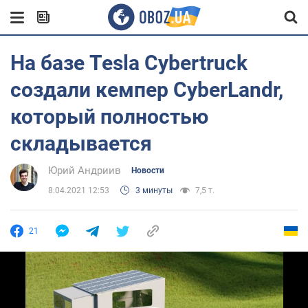
На базе Tesla Cybertruck
создали кемпер CyberLandr,
который полностью
складывается
Юрий Андриив
Новости
8.04.2021 12:53
3 минуты
7,5 т.
21