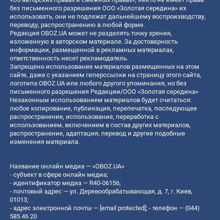
без письменного разрешения ООО «Золотая середина» их
использовать, они не подлежат дальнейшему воспроизводству,
переводу, распространению в любой форме.
Редакция OBOZ.UA может не разделять точку зрения,
изложенную в авторском материале. За достоверность
информации, размещенной в рекламных материалах,
ответственность несет рекламодатель.
Запрещено использование материалов размещенных на этом
сайте, даже с указанием гиперссылки на страницу этого сайта,
логотипа OBOZ.UA или любого другого упоминания, но без
письменного разрешения Редакции/ООО «Золотая середина»
Незаконным использованием материалов будет считаться:
любое копирование, публикация, перепечатка, последующее
распространение, использование, переработка с
использованием, включением в состав других материалов,
распространение, адаптация, перевод и другие подобные
изменения материала.
Название онлайн медиа — «OBOZ.UA»
- субъект в сфере онлайн медиа;
- идентификатор медиа — R40-06156;
- почтовый адрес — ул. Деревообрабатывающая, д. 7, г. Киев,
01013;
- адрес электронной почты —
[email protected]
; - телефон — (044)
585 46 20