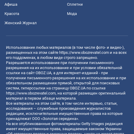
Афиша
Сплетни
Красота
Мода
Женский Журнал
Использование любых материалов (в том числе фото- и видео-),
размещенных на этом сайте
https://www.obozrevatel.com
и на всех
его поддоменах, в любом виде строго запрещено.
Разрешается использование при получении письменного
разрешения на их использование и при условии обязательной
ссылки на сайт OBOZ.UA, а для интернет-изданий - при
получении письменного разрешения на их использование и при
обязательном размещении прямой, открытой для поисковых
систем, гиперссылки на страницу OBOZ.UA по ссылке
https://www.obozrevatel.com
, на которой размещен оригинальный
материал в первом абзаце материала.
Все материалы на этом сайте, в том числе интервью, статьи,
исследования – служебные произведения журналистов
редакции, исключительные имущественные права на которые
принадлежат ООО «Золотая середина».
На все опубликованные фотоматериалы Getty Images редакция
имеет имущественные права, защищаемые законом Украины
«Об авторских правах и смежных правах», никто не имеет права