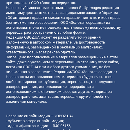
принадлежат ООО «Золотая середина».
На все опубликованные фотоматериалы Getty Images редакция
имеет имущественные права, защищаемые законом Украины
«Об авторских правах и смежных правах», никто не имеет права
без письменного разрешения ООО «Золотая середина» их
использовать, они не подлежат дальнейшему воспроизводству,
переводу, распространению в любой форме.
Редакция OBOZ.UA может не разделять точку зрения,
изложенную в авторском материале. За достоверность
информации, размещенной в рекламных материалах,
ответственность несет рекламодатель.
Запрещено использование материалов размещенных на этом
сайте, даже с указанием гиперссылки на страницу этого сайта,
логотипа OBOZ.UA или любого другого упоминания, но без
письменного разрешения Редакции/ООО «Золотая середина»
Незаконным использованием материалов будет считаться:
любое копирование, публикация, перепечатка, последующее
распространение, использование, переработка с
использованием, включением в состав других материалов,
распространение, адаптация, перевод и другие подобные
изменения материала.
Название онлайн медиа — «OBOZ.UA»
- субъект в сфере онлайн медиа;
- идентификатор медиа — R40-06156;