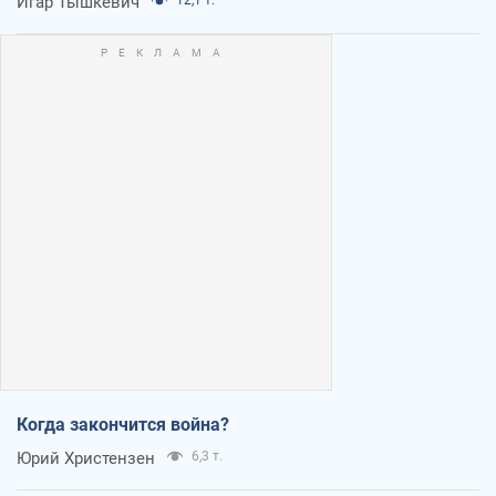
Игар Тышкевич
12,1 т.
Когда закончится война?
Юрий Христензен
6,3 т.