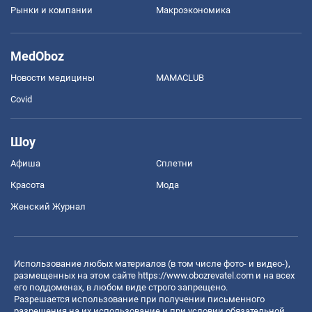
Рынки и компании
Mакроэкономика
MedOboz
Новости медицины
MAMACLUB
Covid
Шоу
Афиша
Сплетни
Красота
Мода
Женский Журнал
Использование любых материалов (в том числе фото- и видео-),
размещенных на этом сайте
https://www.obozrevatel.com
и на всех
его поддоменах, в любом виде строго запрещено.
Разрешается использование при получении письменного
разрешения на их использование и при условии обязательной