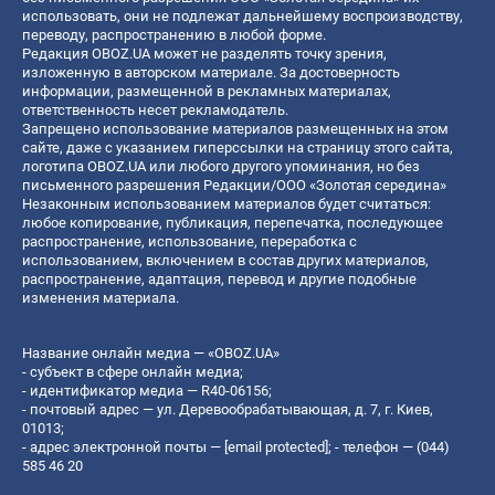
использовать, они не подлежат дальнейшему воспроизводству,
переводу, распространению в любой форме.
Редакция OBOZ.UA может не разделять точку зрения,
изложенную в авторском материале. За достоверность
информации, размещенной в рекламных материалах,
ответственность несет рекламодатель.
Запрещено использование материалов размещенных на этом
сайте, даже с указанием гиперссылки на страницу этого сайта,
логотипа OBOZ.UA или любого другого упоминания, но без
письменного разрешения Редакции/ООО «Золотая середина»
Незаконным использованием материалов будет считаться:
любое копирование, публикация, перепечатка, последующее
распространение, использование, переработка с
использованием, включением в состав других материалов,
распространение, адаптация, перевод и другие подобные
изменения материала.
Название онлайн медиа — «OBOZ.UA»
- субъект в сфере онлайн медиа;
- идентификатор медиа — R40-06156;
- почтовый адрес — ул. Деревообрабатывающая, д. 7, г. Киев,
01013;
- адрес электронной почты —
[email protected]
; - телефон — (044)
585 46 20