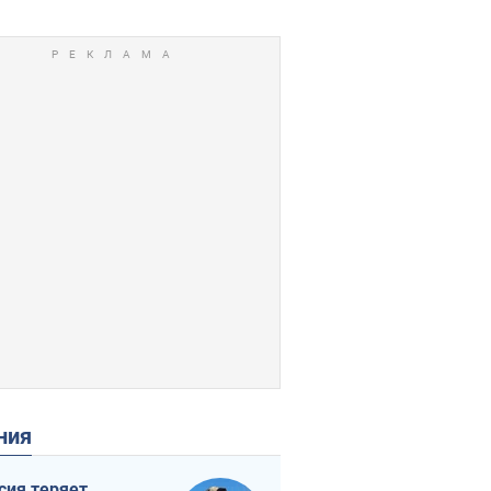
ения
сия теряет