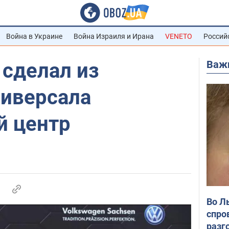
Война в Украине
Война Израиля и Ирана
VENETO
Россий
Важ
 сделал из
ниверсала
 центр
Во Л
спро
разг