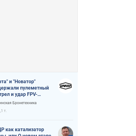
рта" и "Новатор"
ержали пулеметный
трел и удар FPV-
на, сохранив жизнь
инская Бронетехника
церу ВСУ
,1 т.
Р как катализатор
ны, или О новом этапе