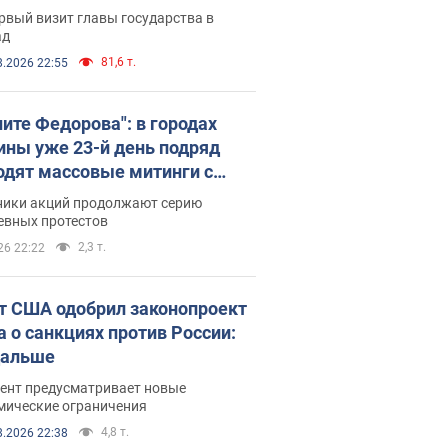
рвый визит главы государства в
ад
81,6 т.
8.2026 22:55
ните Федорова": в городах
ины уже 23-й день подряд
одят массовые митинги с
атами. Фото и видео
ники акций продолжают серию
евных протестов
2,3 т.
26 22:22
т США одобрил законопроект
а о санкциях против России:
дальше
ент предусматривает новые
мические ограничения
4,8 т.
8.2026 22:38