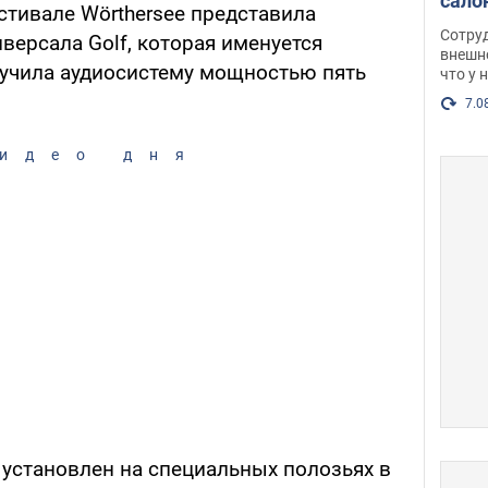
сало
стивале Wörthersee представила
оско
Сотру
версала Golf, которая именуется
посл
внешн
лучила аудиосистему мощностью пять
что у 
разг
Фото
7.0
идео дня
установлен на специальных полозьях в