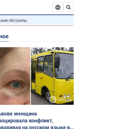
ские обстрелы
ное
ьвове женщина
воцировала конфликт,
оваривая на русском языке в