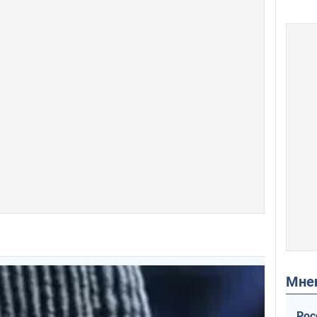
Мн
Рос