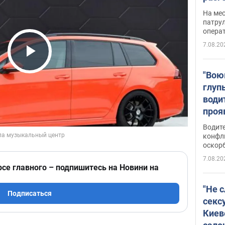
марш
На ме
адми
патрул
опера
Виде
7.08.20
Play Video
"Вою
глуп
води
проя
укра
Водите
попла
конфл
оскорб
Виде
7.08.20
рсе главного – подпишитесь на Новини на
"Не 
Подписаться
секс
Киев