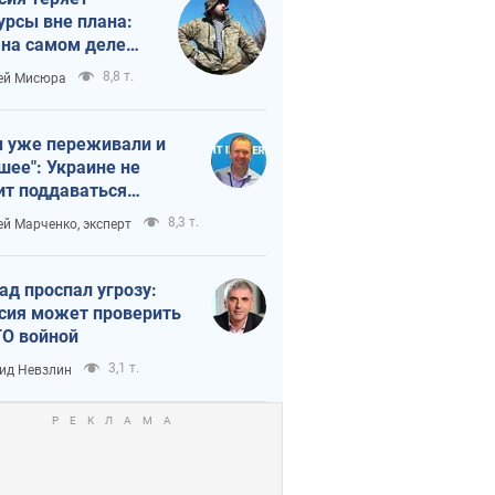
урсы вне плана:
 на самом деле
тует темп войны
8,8 т.
ей Мисюра
 уже переживали и
шее": Украине не
ит поддаваться
аянию из-за
8,3 т.
ей Марченко, эксперт
етного террора
ад проспал угрозу:
сия может проверить
О войной
3,1 т.
ид Невзлин