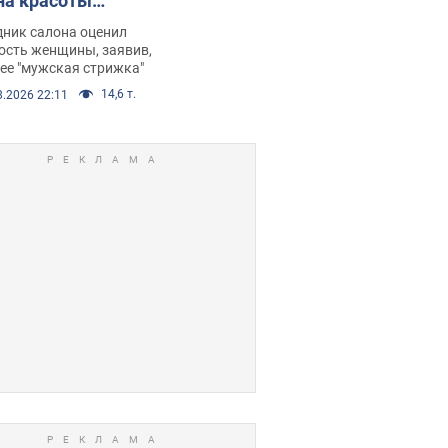
на красоты
рбил женщину
дник салона оценил
е химиотерапии,
ость женщины, заявив,
нее "мужская стрижка"
орелся скандал.
14,6 т.
8.2026 22:11