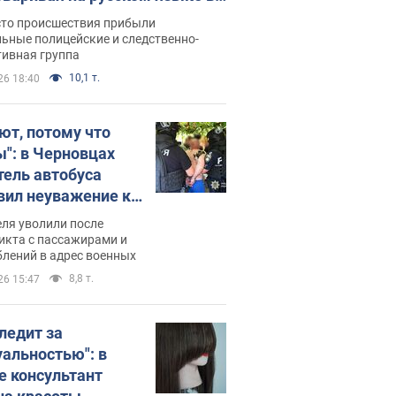
рутке: полиция составила
сто происшествия прибыли
нистративный протокол.
ьные полицейские и следственно-
тивная группа
о
10,1 т.
26 18:40
ют, потому что
ы": в Черновцах
тель автобуса
вил неуважение к
инским военным и
ля уволили после
тился за это.
икта с пассажирами и
лений в адрес военных
о
8,8 т.
26 15:47
следит за
уальностью": в
е консультант