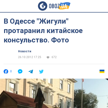
В Одессе "Жигули"
протаранил китайское
консульство. Фото
Новости
26.10.2012 17:25
672
0