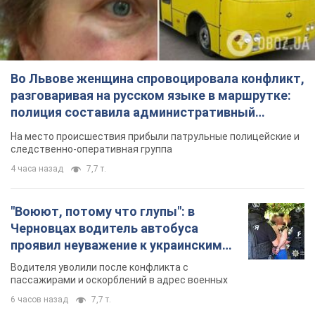
Во Львове женщина спровоцировала конфликт,
разговаривая на русском языке в маршрутке:
полиция составила административный
протокол. Видео
На место происшествия прибыли патрульные полицейские и
следственно-оперативная группа
4 часа назад
7,7 т.
"Воюют, потому что глупы": в
Черновцах водитель автобуса
проявил неуважение к украинским
военным и поплатился за это.
Водителя уволили после конфликта с
Видео
пассажирами и оскорблений в адрес военных
6 часов назад
7,7 т.