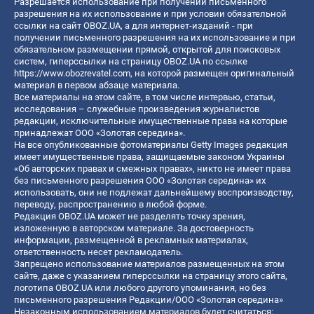
Разрешается использование при получении письменного
разрешения на их использование и при условии обязательной
ссылки на сайт OBOZ.UA, а для интернет-изданий - при
получении письменного разрешения на их использование и при
обязательном размещении прямой, открытой для поисковых
систем, гиперссылки на страницу OBOZ.UA по ссылке
https://www.obozrevatel.com
, на которой размещен оригинальный
материал в первом абзаце материала.
Все материалы на этом сайте, в том числе интервью, статьи,
исследования – служебные произведения журналистов
редакции, исключительные имущественные права на которые
принадлежат ООО «Золотая середина».
На все опубликованные фотоматериалы Getty Images редакция
имеет имущественные права, защищаемые законом Украины
«Об авторских правах и смежных правах», никто не имеет права
без письменного разрешения ООО «Золотая середина» их
использовать, они не подлежат дальнейшему воспроизводству,
переводу, распространению в любой форме.
Редакция OBOZ.UA может не разделять точку зрения,
изложенную в авторском материале. За достоверность
информации, размещенной в рекламных материалах,
ответственность несет рекламодатель.
Запрещено использование материалов размещенных на этом
сайте, даже с указанием гиперссылки на страницу этого сайта,
логотипа OBOZ.UA или любого другого упоминания, но без
письменного разрешения Редакции/ООО «Золотая середина»
Незаконным использованием материалов будет считаться: