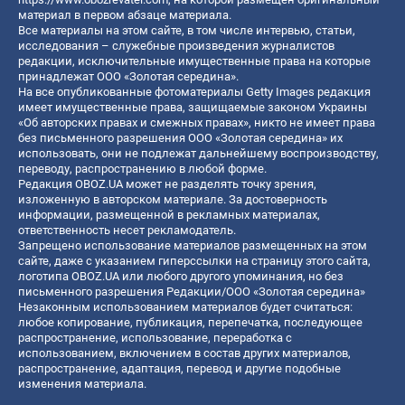
материал в первом абзаце материала.
Все материалы на этом сайте, в том числе интервью, статьи,
исследования – служебные произведения журналистов
редакции, исключительные имущественные права на которые
принадлежат ООО «Золотая середина».
На все опубликованные фотоматериалы Getty Images редакция
имеет имущественные права, защищаемые законом Украины
«Об авторских правах и смежных правах», никто не имеет права
без письменного разрешения ООО «Золотая середина» их
использовать, они не подлежат дальнейшему воспроизводству,
переводу, распространению в любой форме.
Редакция OBOZ.UA может не разделять точку зрения,
изложенную в авторском материале. За достоверность
информации, размещенной в рекламных материалах,
ответственность несет рекламодатель.
Запрещено использование материалов размещенных на этом
сайте, даже с указанием гиперссылки на страницу этого сайта,
логотипа OBOZ.UA или любого другого упоминания, но без
письменного разрешения Редакции/ООО «Золотая середина»
Незаконным использованием материалов будет считаться:
любое копирование, публикация, перепечатка, последующее
распространение, использование, переработка с
использованием, включением в состав других материалов,
распространение, адаптация, перевод и другие подобные
изменения материала.