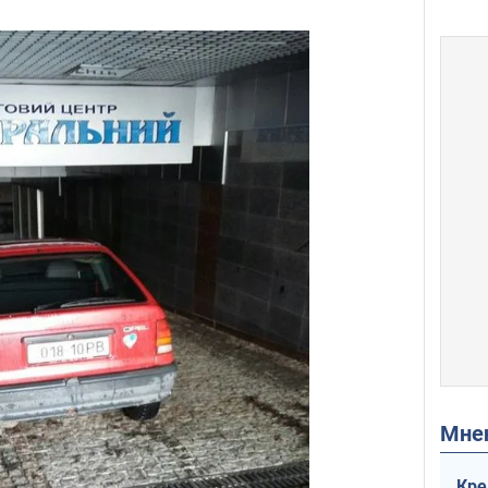
Мн
Кре