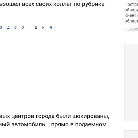
нети
взошел всех своих коллег по рубрике
Постр
Фото
обнар
Киевс
облас
идео дня
6.08.20
овых центров города были шокированы,
ный автомобиль... прямо в подземном