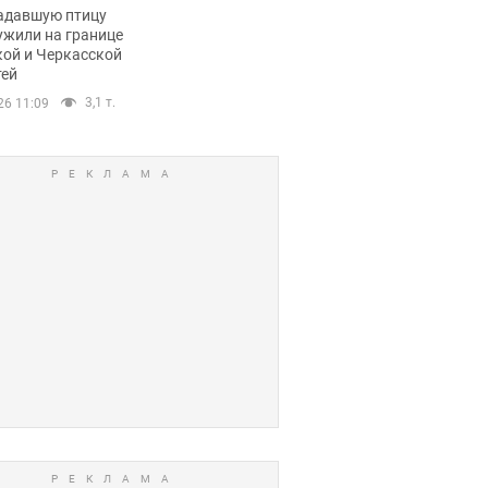
пичный маршрут.
адавшую птицу
ужили на границе
кой и Черкасской
тей
3,1 т.
26 11:09