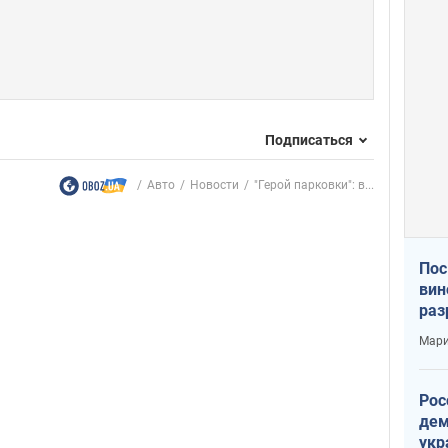
Подписаться
Авто
Новости
"Герой парковки": в...
Пос
вин
раз
пог
Мари
Рос
дем
укр