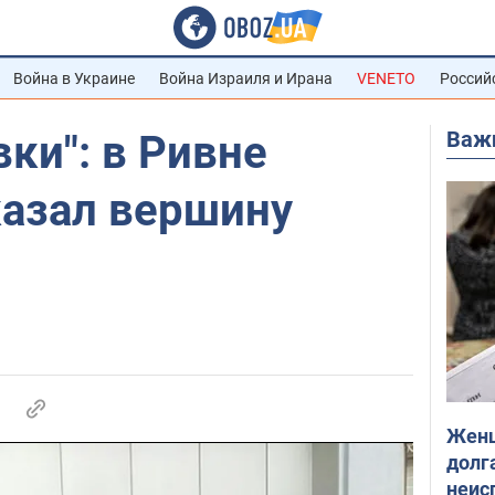
Война в Украине
Война Израиля и Ирана
VENETO
Россий
Важ
вки": в Ривне
казал вершину
Женщ
долга
неис