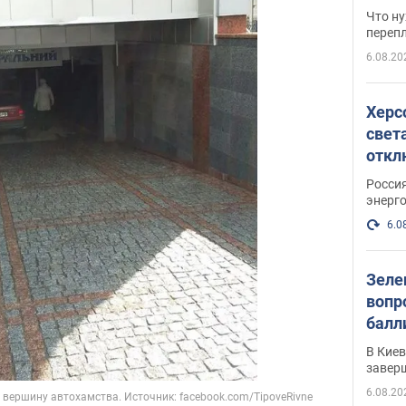
свои
Что ну
перепл
6.08.20
Херс
свет
откл
энер
Росси
энерг
6.0
Зеле
вопр
балл
прог
В Кие
реше
завер
6.08.20