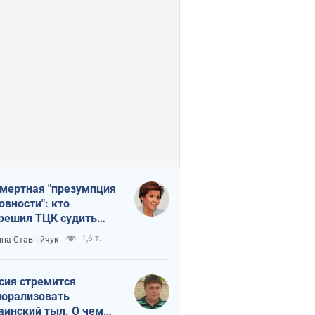
мертная "презумпция
овности": кто
решил ТЦК судить
ибших защитников
1,6 т.
на Ставнійчук
сия стремится
орализовать
аинский тыл. О чем