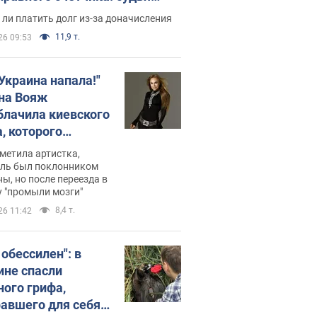
с неожиданное решение
ли платить долг из-за доначисления
11,9 т.
26 09:53
 Украина напала!"
на Вояж
блачила киевского
, которого
омбировали": он
метила артистка,
 русского не знал,
ель был поклонником
ы, но после переезда в
перь хочет
 "промыли мозги"
цида украинцев
8,4 т.
26 11:42
 обессилен": в
ине спасли
ного грифа,
авшего для себя