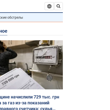
ские обстрелы
ное
ине начислили 729 тыс. грн
 за газ из-за показаний
правного счетчика: судья