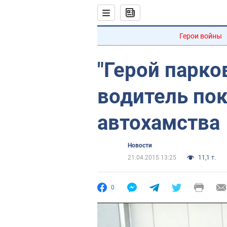
Герои войны
"Герой парко
водитель по
автохамства
Новости
21.04.2015 13:25
11,1 т.
0