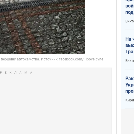
вой
под
кри
Викт
лог
На 
выс
Тра
Викт
Рак
Укр
про
соб
Кири