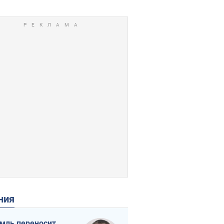
ения
мль переносит