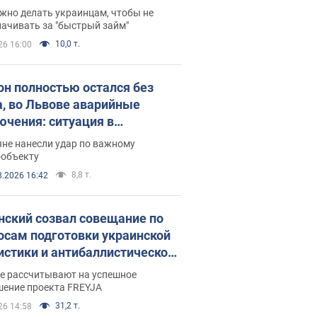
 деньги
жно делать украинцам, чтобы не
ачивать за "быстрый займ"
10,0 т.
26 16:00
он полностью остался без
а, во Львове аварийные
ючения: ситуация в
госистеме 6 августа
яне нанесли удар по важному
ообъекту
8,8 т.
8.2026 16:42
нский созвал совещание по
осам подготовки украинской
истики и антибаллистической
раммы FREYJA: какие
ве рассчитывают на успешное
ния готовятся
шение проекта FREYJA
31,2 т.
26 14:58