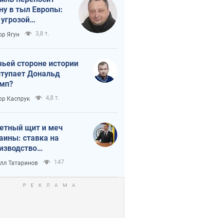
ну в тыл Европы:
 угрозой
тическая
3,8 т.
ор Ягун
истика
чьей стороне истории
тупает Дональд
мп?
4,8 т.
ор Каспрук
етный щит и меч
аины: ставка на
изводство
ственных ракет
147
лл Татаринов