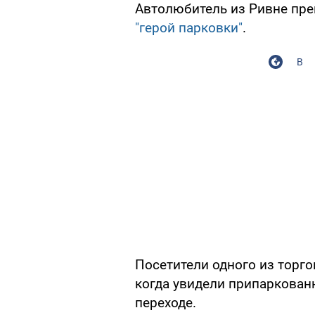
Автолюбитель из Ривне пре
"герой парковки"
.
В
Посетители одного из торг
когда увидели припаркован
переходе.