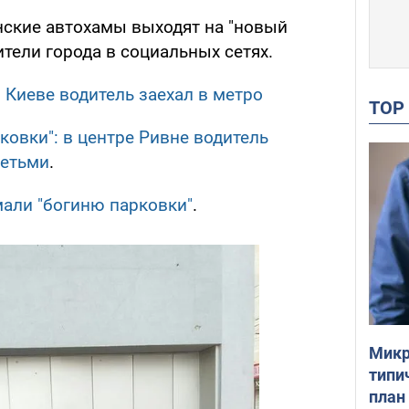
нские автохамы выходят на "новый
тели города в социальных сетях.
в Киеве водитель заехал в метро
TO
рковки": в центре Ривне водитель
детьми
.
мали "богиню парковки"
.
Микр
типи
план