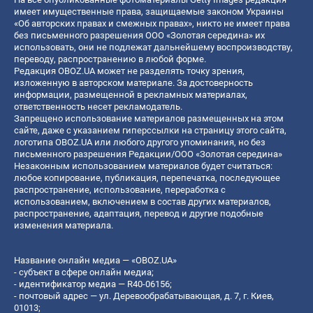
имеет имущественные права, защищаемые законом Украины
«Об авторских правах и смежных правах», никто не имеет права
без письменного разрешения ООО «Золотая середина» их
использовать, они не подлежат дальнейшему воспроизводству,
переводу, распространению в любой форме.
Редакция OBOZ.UA может не разделять точку зрения,
изложенную в авторском материале. За достоверность
информации, размещенной в рекламных материалах,
ответственность несет рекламодатель.
Запрещено использование материалов размещенных на этом
сайте, даже с указанием гиперссылки на страницу этого сайта,
логотипа OBOZ.UA или любого другого упоминания, но без
письменного разрешения Редакции/ООО «Золотая середина»
Незаконным использованием материалов будет считаться:
любое копирование, публикация, перепечатка, последующее
распространение, использование, переработка с
использованием, включением в состав других материалов,
распространение, адаптация, перевод и другие подобные
изменения материала.
Название онлайн медиа — «OBOZ.UA»
- субъект в сфере онлайн медиа;
- идентификатор медиа — R40-06156;
- почтовый адрес — ул. Деревообрабатывающая, д. 7, г. Киев,
01013;