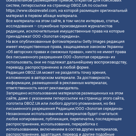
обязательном размещении прямой, открытой для поисковых
систем, гиперссылки на страницу OBOZ.UA по ссылке
https://www.obozrevatel.com
, на которой размещен оригинальный
материал в первом абзаце материала.
Все материалы на этом сайте, в том числе интервью, статьи,
исследования – служебные произведения журналистов
редакции, исключительные имущественные права на которые
принадлежат ООО «Золотая середина».
На все опубликованные фотоматериалы Getty Images редакция
имеет имущественные права, защищаемые законом Украины
«Об авторских правах и смежных правах», никто не имеет права
без письменного разрешения ООО «Золотая середина» их
использовать, они не подлежат дальнейшему воспроизводству,
переводу, распространению в любой форме.
Редакция OBOZ.UA может не разделять точку зрения,
изложенную в авторском материале. За достоверность
информации, размещенной в рекламных материалах,
ответственность несет рекламодатель.
Запрещено использование материалов размещенных на этом
сайте, даже с указанием гиперссылки на страницу этого сайта,
логотипа OBOZ.UA или любого другого упоминания, но без
письменного разрешения Редакции/ООО «Золотая середина»
Незаконным использованием материалов будет считаться:
любое копирование, публикация, перепечатка, последующее
распространение, использование, переработка с
использованием, включением в состав других материалов,
распространение, адаптация, перевод и другие подобные